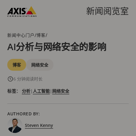
跳
转
新闻阅览室
到
Axis
主
Communications
要
/
/
新闻中心门户
博客
面
内
包
AI分析与网络安全的影响
容
屑
导
类
航
博客
网络安全
别
6 分钟阅读时长
标签：
分析
|
人工智能
|
网络安全
AUTHORED BY:
Steven Kenny