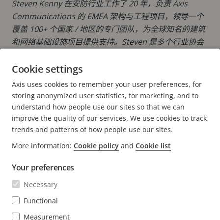
Steven Kenny 在安防行业工作了 20 年，负责 Axis
Communications 的 EMEA 架构与工程项目，领导一个
覆盖 100+ 个国家 / 地区的专门团队，为全球知名的建筑
和网络基础设施项目提供支持。Steven 是多个行业协会
和标准组织的董事会董事和顾问，倍受尊敬，致力于推动
安防行业向前发展的专业标准和法规。
Cookie settings
Axis uses cookies to remember your user preferences, for
阅读更多 STEVEN 的帖子
storing anonymized user statistics, for marketing, and to
understand how people use our sites so that we can
improve the quality of our services. We use cookies to track
trends and patterns of how people use our sites.
More information:
Cookie policy
and
Cookie list
FOOTER
CONTACT
扩
Your preferences
展
NEWS & STORIES
菜
Necessary
Contact us
扩
单
展
Experience Center
Functional
SUBSCRIBE
菜
Customer stories
扩
单
Measurement