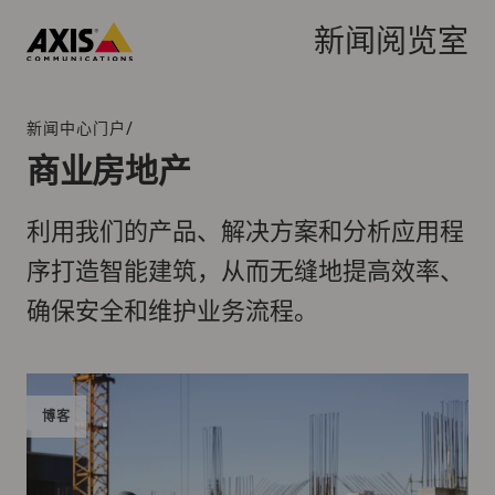
跳
转
新闻阅览室
到
Axis
主
Communications
要
/
新闻中心门户
面
内
包
商业房地产
容
屑
导
利用我们的产品、解决方案和分析应用程
航
序打造智能建筑，从而无缝地提高效率、
确保安全和维护业务流程。
博客