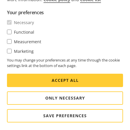
FOOTER
CONTACT
扩
Your preferences
展
NEWS & STORIES
菜
Necessary
Contact us
扩
单
展
Experience Center
Functional
SUBSCRIBE
菜
Customer stories
扩
单
Measurement
展
Life at Axis
菜
Marketing
Subscribe to newsletter
Engineering at Axis
单
Subscribe to Axis security notification emails
You may change your preferences at any time through the cookie
settings link at the bottom of each page.
CHINA / 简体中文 新闻阅览室
ACCEPT ALL
Social
Facebook
Linkedin
Youtube
X
Instagram
Media
(Twitter)
Menu
ONLY NECESSARY
Cookie settings
重要说明
SAVE PREFERENCES
© 2026 Axis Communications AB. 版权所有。