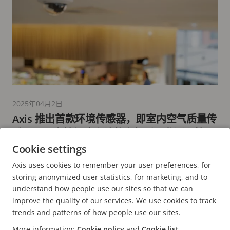
2025年04月2日
Axis 推出首款环境传感器，即室内空气质量传
感器，以支持经济高效的空气质量监测和管
理，包括侦测电子烟和吸烟情况
Cookie settings
4 分钟阅读时长
Axis uses cookies to remember your user preferences, for
阅读更多
storing anonymized user statistics, for marketing, and to
understand how people use our sites so that we can
improve the quality of our services. We use cookies to track
trends and patterns of how people use our sites.
More information:
Cookie policy
and
Cookie list