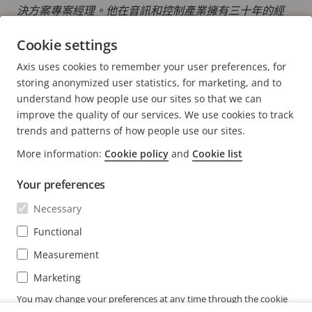
決方案專案經理。他在音訊和控制產業擁有三十年的經
驗，擅長建立管道、推動策略合作，並在安防、商業和專
Cookie settings
業 AV 市場制定市場進入策略。
Axis uses cookies to remember your user preferences, for
storing anonymized user statistics, for marketing, and to
understand how people use our sites so that we can
improve the quality of our services. We use cookies to track
trends and patterns of how people use our sites.
FOOTER
聯絡人
展
More information:
Cookie policy
and
Cookie list
開
最新消息 & 故事
功
聯絡我們
Your preferences
展
能
開
體驗中心
表
Necessary
訂閱
功
客戶成功案例
展
能
Functional
開
Life at Axis
表
功
訂閱我們的電子通訊
Measurement
Engineering at Axis
能
訂閱 Axis 安全通知電子郵件
表
Marketing
TAIWAN / 繁體中文 新聞編輯室
You may change your preferences at any time through the cookie