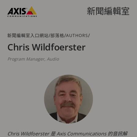
跳
到
新聞編輯室
主
Axis
要
Communications
內
/
/
/
新聞編輯室入口網站
部落格
AUTHORS
階
容
層
Chris Wildfoerster
連
結
Program Manager, Audio
Chris Wildfoerster 是 Axis Communications 的音訊解