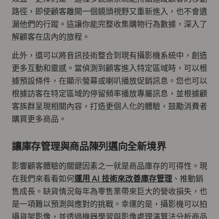
路徑，即使顧客離開一個鏡頭視野又重新進入，也不會遺
漏他們的行蹤。這讓你能完整收集購物行為數據，深入了
解顧客在店內的旅程。
此外，還可以將音訊技術整合到現有攝影機系統中，創造
更多互動和靈感。當偵測到顧客進入特定區域時，可以根
據預設條件，在顯示螢幕或喇叭播放促銷訊息。您也可以
根據訪客在特定區域的停留頻率播放專屬訊息，並根據顧
客族群呈現相關內容，打造更個人化的體驗，鼓勵消費者
購買更多商品。
讓庫存管理與商品陳列邁向全新境界
影響顧客體驗的關鍵因素之一就是商品庫存的可得性。現
在我們來看看如何
運用 AI 技術來改善庫存管理
、推動銷
售成長。缺貨情況每年為零售業帶來巨大的營收損失，也
是一項難以預測與應對的挑戰。幸運的是，攝影機可以拍
攝貨架影像，並透過機器學習與影像處理演算法分析商品