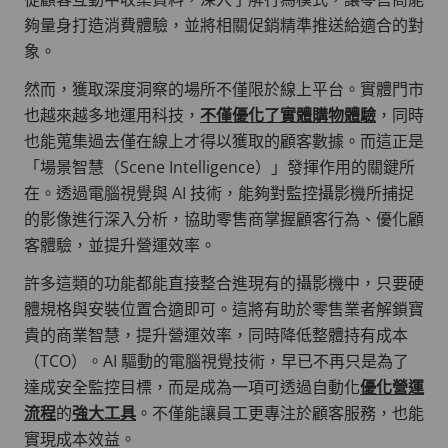
夠量身打造消費體驗，並將相關促銷精準推送給適合的對
象。
然而，獲取深度洞察的場所不僅限於線上平台。實體門市
也越來越多地運用科技，
不僅優化了實體購物體驗
，同時
也能蒐集過去僅在線上才得以獲取的顧客數據。而這正是
「場景智慧（Scene Intelligence）」發揮作用的關鍵所
在。透過電腦視覺與 AI 技術，能夠對監控攝影機所捕捉
的影像進行深入分析，協助零售商掌握顧客行為、優化顧
客體驗，並提升營運效率。
許多這類的功能都能直接整合進現有的攝影機中，只要硬
體規格與安裝位置合適即可。這將有助於零售業者解鎖寶
貴的商業智慧，提升營運效率，同時降低整體持有成本
（TCO）。AI 驅動的電腦視覺技術，早已不再只是為了
達成安全監控目標，而是成為一項可透過自動化
優化營運
流程
的
強大工具
。不僅能讓員工更專注於顧客服務，也能
實現成本效益。