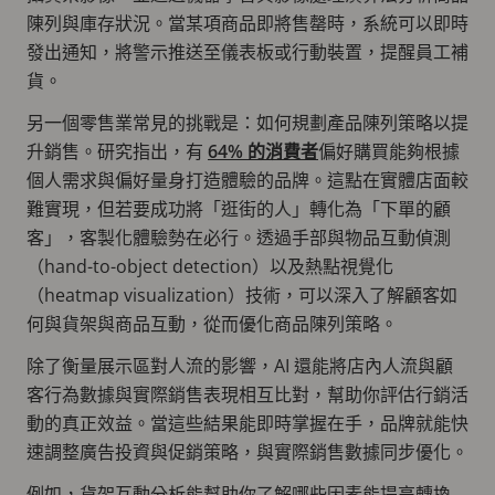
陳列與庫存狀況。當某項商品即將售罄時，系統可以即時
發出通知，將警示推送至儀表板或行動裝置，提醒員工補
貨。
另一個零售業常見的挑戰是：如何規劃產品陳列策略以提
升銷售。研究指出，有
64% 的消費者
偏好購買能夠根據
個人需求與偏好量身打造體驗的品牌。這點在實體店面較
難實現，但若要成功將「逛街的人」轉化為「下單的顧
客」，客製化體驗勢在必行。透過手部與物品互動偵測
（hand-to-object detection）以及熱點視覺化
（heatmap visualization）技術，可以深入了解顧客如
何與貨架與商品互動，從而優化商品陳列策略。
除了衡量展示區對人流的影響，AI 還能將店內人流與顧
客行為數據與實際銷售表現相互比對，幫助你評估行銷活
動的真正效益。當這些結果能即時掌握在手，品牌就能快
速調整廣告投資與促銷策略，與實際銷售數據同步優化。
例如，貨架互動分析能幫助你了解哪些因素能提高轉換