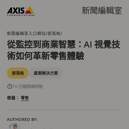
跳
到
新聞編輯室
主
Axis
要
Communications
內
/
/
新聞編輯室入口網站
部落格
階
容
層
從監控到商業智慧：AI 視覺技
連
術如何革新零售體驗
結
分
部落格
產業解決方案
類
10 分鐘閱讀時間
標籤：
零售
AUTHORED BY: