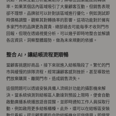
率。如果某個店內區域吸引了大量顧客互動，但銷售表現
卻不理想，品牌就可以針對該區域進行優化，例如測試即
時價格調整，觀察其對轉換率的影響。這項功能對於擁有
多家門市的品牌更為寶貴 - 總部過去可能每季才收到門市
回報，但現在透過視覺分析，可以幾乎即時地整合並解讀
各店資訊，洞察整體趨勢，做為未來規劃的依據。
整合 AI，讓結帳流程更順暢
當顧客挑選好商品，接下來就進入結帳階段了。繁忙的門
市與緩慢的排隊流程，經常讓顧客感到挫折，甚至導致他
們放棄購買、離開門市，造成銷售流失。
這個問題可以透過安裝具備人流統計功能的攝影機來解
決。當系統偵測到結帳區人數達到預設上限時，便會自動
啟動廣播系統播放語音提醒，並即時通知工作人員採取行
動，例如啟用更多結帳櫃檯。此外，還可以在結帳區安裝
數位看板，提示顧客哪些自助結帳機台可供使用，即使當