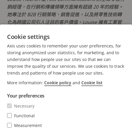
銷經理，在行銷和傳播領導方面擁有超過 20 年的經驗。
她專注於 B2B 行銷策略、銷售促進，以及將零售技術轉
化為跨國公司引人注目的客戶價值。Louise 擁有工業管
理和工程科學硕士學位。
Cookie settings
更多資訊貼文作者 LOUISE
Axis uses cookies to remember your user preferences, for
storing anonymized user statistics, for marketing, and to
understand how people use our sites so that we can
improve the quality of our services. We use cookies to track
trends and patterns of how people use our sites.
FOOTER
More information:
Cookie policy
and
Cookie list
聯絡人
展
開
Your preferences
最新消息 & 故事
功
聯絡我們
展
能
Necessary
開
體驗中心
表
訂閱
功
客戶成功案例
Functional
展
能
開
Life at Axis
表
Measurement
功
訂閱我們的電子通訊