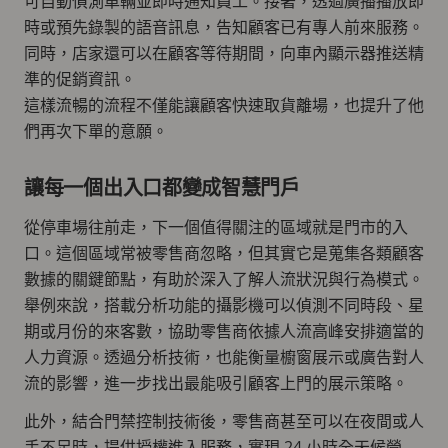
可自動偵測車輛並即時通知員工。接著，透過廣播播放即
時或預先錄製的語音訊息，告知顧客已有專人前來服務。
同時，店家還可以在顧客等待期間，向車內顯示器推送精
準的促銷資訊。
這樣流暢的流程不僅能讓顧客快速取貨離場，也提升了他
們再次下單的意願。
讓每一個出入口都變成智慧門戶
從停車場往前走，下一個值得關注的區域就是門市的入
口。這個區域常被零售商忽略，但其實它是蒐集各類顧客
數據的關鍵節點，有助於深入了解人流狀況與行為模式。
舉例來說，搭載分析功能的攝影機可以偵測不同時段、星
期或月份的來客數，協助零售商依據人流高峰安排適當的
人力資源。透過分析技術，也能衡量櫥窗展示或廣告對人
流的影響，進一步找出最能吸引顧客上門的展示策略。
此外，結合門禁控制技術後，零售商甚至可以在夜間或人
手不足時，提供授權進入服務，實現 24 小時全天候營