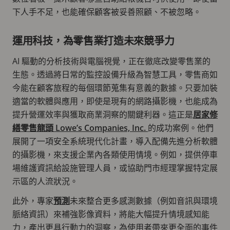
下人手不足，也能確保顧客被妥善照顧、不被忽略。
運用科技，為零售業打造未來競爭力
AI 驅動的分析技術與電腦視覺，正在徹底改變零售業的
生態。透過將日常的監控設備升級為智慧工具，零售商如
今能在顧客旅程的每個環節蒐集有意義的數據。只要加裝
適當的軟體與應用，即使是現有的網路攝影機，也能成為
提升營運效率與獲取商業洞察的關鍵利器。這正是
居家修
繕零售龍頭 Lowe’s Companies, Inc.
的成功案例。他們
展開了一項安全系統現代化計畫，導入配備先進分析軟體
的攝影機，來支援企業內各類使用情境。例如，提供停車
場維護資訊給設施管理人員，或協助門市經理掌握特定展
示區的人流狀況。
此外，專家
預測
未來整合更多感測數據（例如音訊與環境
脈絡資訊）來補強影像資料，將能大幅提升情境感知能
力，產出更具行動力的洞察，為使用者帶來更全面的事件