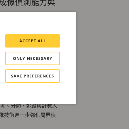
成像偵測能力與
時提供熱成像與可視影像監
ACCEPT ALL
行可靠偵測。其具備 55°
ONLY NECESSARY
降低誤報率。其超高感光度
蹤高速移動的目標。此外，
SAVE PREFERENCES
面到天空的完整視野。
解碼，並具備加速效能，可在
，可偵測、分類、追蹤與計數人
過熱成像技術進一步強化周界偵