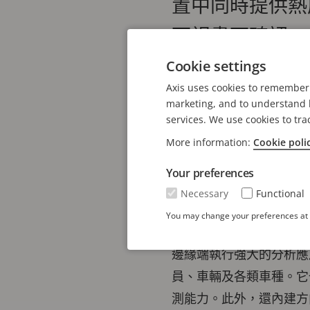
置中同時提供熱
可視畫面確認，
Cookie settings
Axis Communic
Axis uses cookies to remember 
控。透過卓越的熱成像偵
marketing, and to understand h
services. We use cookies to tra
AXIS Q6411-LE
More information:
Cookie poli
固定視野，非常適合寬闊開
Your preferences
的可視攝影機則提供優異
Necessary
Functional
這款雙光譜PTZ攝影機具
You may change your preferences at a
基於最新的Axis ART
邊緣端執行強大的分析應用。
員、車輛及各類車種。它也相容
測能力。此外，還內建方向輔