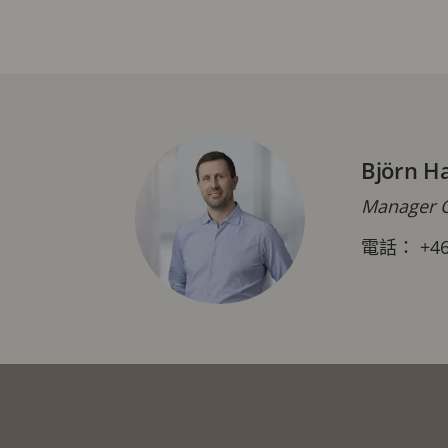
Björn H
Manager C
電話： +46 