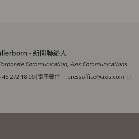
allerborn
-
新聞聯絡人
orporate Communication, Axis Communications
46 272 18 00
|
電子郵件：
pressoffice@axis.com