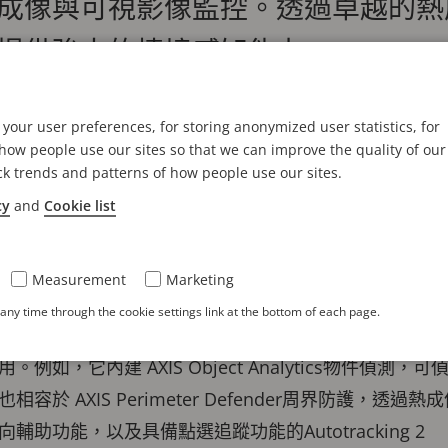
成像與可視影像監控。透過卓越的熱
提供強大的情境感知能力。
ations 推出一款全方位雙光譜攝影機，在單一PTZ裝置中同
your user preferences, for storing anonymized user statistics, for
測能力與可視畫面確認，提供強大的情境感知能力。
ow people use our sites so that we can improve the quality of our
ck trends and patterns of how people use our sites.
雙光譜PTZ攝影機採用熱成像技術，可在各種天氣及光線條件下進
cy
and
Cookie list
放區域。NETD <20 mK 提供極高的熱感度，可大幅
的視覺辨識與驗證能力。透過31倍光學變焦，能輕鬆追
Measurement
Marketing
備+20°至-90°仰俯範圍與360°無限旋轉，可呈現從地
ny time through the cookie settings link at the bottom of each page.
PEC-9系統單晶片（SoC），這款AI驅動設備支援 AV1編
例如，它內建 AXIS Object Analytics物件偵測
於 AXIS Perimeter Defender周界防護，透
助功能，以及具備點選追蹤功能的Autotracking 2