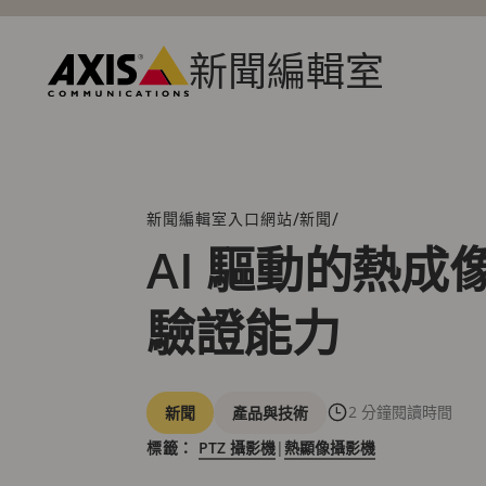
跳
到
主
新聞編輯室
要
Axis
內
Communications
容
/
/
新聞編輯室入口網站
新聞
階
層
AI 驅動的熱
連
結
驗證能力
分
2 分鐘閱讀時間
新聞
產品與技術
類
標籤：
PTZ 攝影機
|
熱顯像攝影機