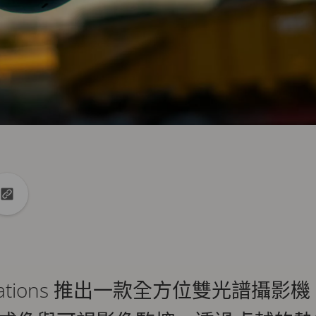
n
X
複製 url 到剪貼簿
unications 推出一款全方位雙光譜攝影