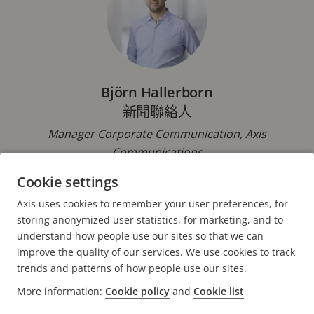
Björn Hallerborn
新聞聯絡人
Manager Corporate Communication, Axis
Communications
Cookie settings
電話： +46 46 272 18 00
電子郵件：
pressoffice@axis.com
Axis uses cookies to remember your user preferences, for
storing anonymized user statistics, for marketing, and to
understand how people use our sites so that we can
improve the quality of our services. We use cookies to track
trends and patterns of how people use our sites.
FOOTER
More information:
Cookie policy
and
Cookie list
聯絡人
展