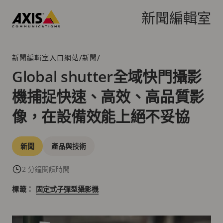
跳
到
新聞編輯室
主
Axis
要
Communications
內
/
/
新聞編輯室入口網站
新聞
階
容
層
Global shutter全域快門攝影
連
機捕捉快速、高效、高品質影
結
像，在設備效能上絕不妥協
分
新聞
產品與技術
類
2 分鐘閱讀時間
標籤：
固定式子彈型攝影機