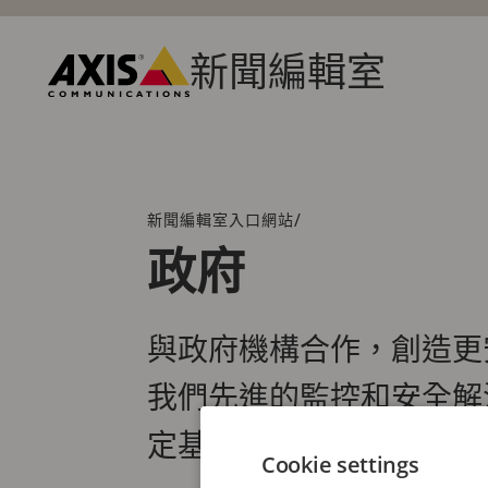
跳
到
主
新聞編輯室
要
Axis
內
Communications
容
/
新聞編輯室入口網站
階
層
政府
連
結
與政府機構合作，創造更
我們先進的監控和安全解
定基礎。
Cookie settings