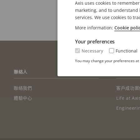
Axis uses cookies to remember 
marketing, and to understand h
services. We use cookies to tra
More information:
Cookie poli
Your preferences
Necessary
Functional
You may change your preferences at a
FOOTER
聯絡人
最新消息 &
聯絡我們
客戶成功案
體驗中心
Life at Axi
Engineerin