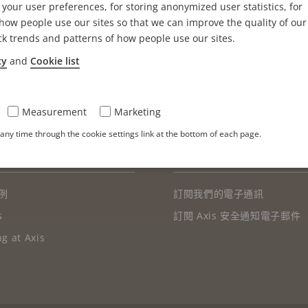
your user preferences, for storing anonymized user statistics, for
ow people use our sites so that we can improve the quality of our
ck trends and patterns of how people use our sites.
cy
and
Cookie list
Measurement
Marketing
ny time through the cookie settings link at the bottom of each page.
 故事
訂閱
例
訂閱我們的電子通訊
s
訂閱 Axis 安全通知電子郵件
g at Axis