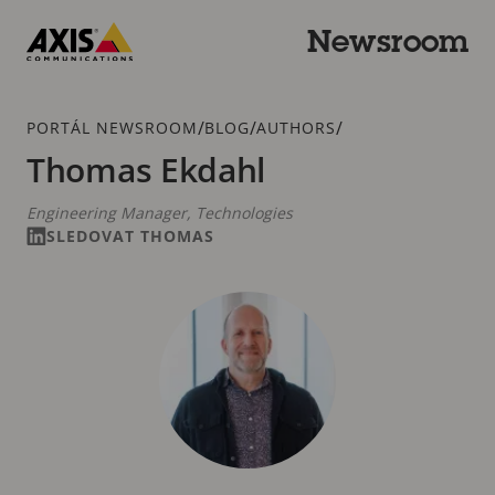
Přeskočit
k hlavnímu
Newsroom
obsahu
Axis
Communications
Drobečková
/
/
/
PORTÁL NEWSROOM
BLOG
AUTHORS
navigace
Thomas Ekdahl
Engineering Manager, Technologies
SLEDOVAT THOMAS