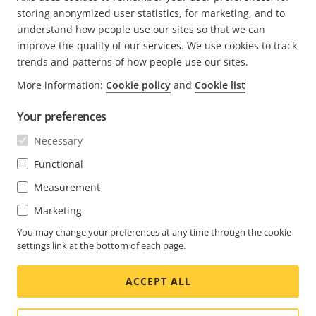
storing anonymized user statistics, for marketing, and to
understand how people use our sites so that we can
improve the quality of our services. We use cookies to track
trends and patterns of how people use our sites.
FOOTER
More information:
Cookie policy
and
Cookie list
KONTAKT
Rozba
nabí
Your preferences
NOVINKY A PŘÍBĚHY
Kontaktujte nás
Rozba
Necessary
nabí
Centrum orientované na zkušenosti
PŘIHLÁSIT ODBĚR
Příběhy zákazníků
Functional
Rozba
nabí
Life at Axis
Measurement
Přihlásit se k odběru newsletteru
Engineering at Axis
Marketing
Přihlásit se k odběru bezpečnostních upozornění Axis
You may change your preferences at any time through the cookie
CZECH REPUBLIC / ČESKY NEWSROOM
settings link at the bottom of each page.
Social
ACCEPT ALL
Facebook
Linkedin
Youtube
X
Instagram
Media
(Twitter)
Menu