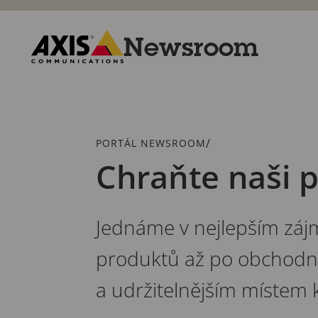
Přeskočit
k hlavnímu
obsahu
Newsroom
Axis
Communications
Drobečková
/
PORTÁL NEWSROOM
navigace
Chraňte naši 
Jednáme v nejlepším záj
produktů až po obchodní v
a udržitelnějším místem k