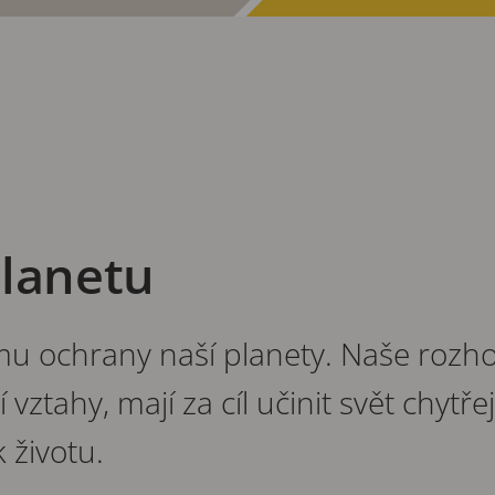
planetu
mu ochrany naší planety. Naše rozh
ztahy, mají za cíl učinit svět chytř
 životu.