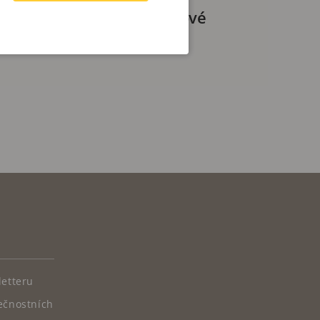
ví 40 let inovací na špičkové
letteru
ečnostních