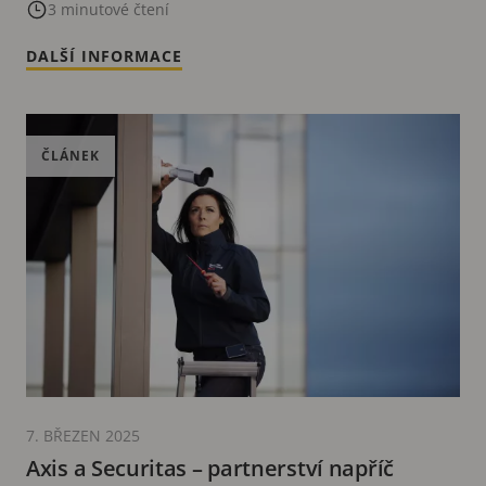
daty od téměř 6 000 respondentů ukazuje
3 minutové čtení
klíčové trendy
DALŠÍ INFORMACE
ČLÁNEK
7. BŘEZEN 2025
Axis a Securitas – partnerství napříč