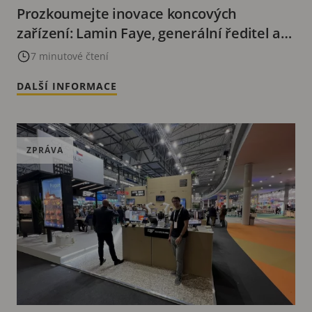
Prozkoumejte inovace koncových
zařízení: Lamin Faye, generální ředitel a
spoluzakladatel společnosti Buddywise
7 minutové čtení
DALŠÍ INFORMACE
ZPRÁVA