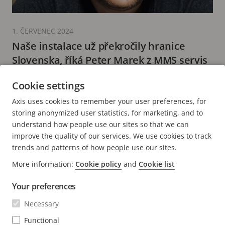
1. ČERVENEC 2024
Naše instalace už překročily hranice
Slovenska, říká Peter Marek z MMS servis
4 minutové čtení
Cookie settings
DALŠÍ INFORMACE
Axis uses cookies to remember your user preferences, for
storing anonymized user statistics, for marketing, and to
understand how people use our sites so that we can
improve the quality of our services. We use cookies to track
trends and patterns of how people use our sites.
FOOTER
More information:
Cookie policy
and
Cookie list
KONTAKT
Rozba
nabí
Your preferences
NOVINKY A PŘÍBĚHY
Kontaktujte nás
Rozba
Necessary
nabí
Centrum orientované na zkušenosti
PŘIHLÁSIT ODBĚR
Příběhy zákazníků
Functional
Rozba