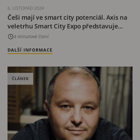
6. LISTOPAD 2024
Češi mají ve smart city potenciál. Axis na
veletrhu Smart City Expo představuje
integrace se čtyřmi inovativními českými
4 minutové čtení
firmami
DALŠÍ INFORMACE
ČLÁNEK