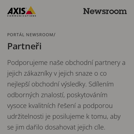
Přeskočit
k hlavnímu
Newsroom
obsahu
Axis
Communications
Drobečková
/
PORTÁL NEWSROOM
navigace
Partneři
Podporujeme naše obchodní partnery a
jejich zákazníky v jejich snaze o co
nejlepší obchodní výsledky. Sdílením
odborných znalostí, poskytováním
vysoce kvalitních řešení a podporou
udržitelnosti je posilujeme k tomu, aby
se jim dařilo dosahovat jejich cíle.