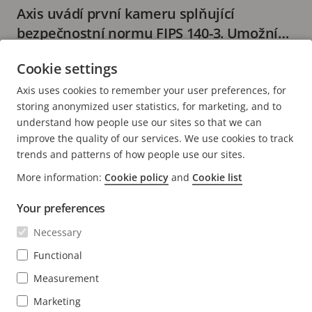
Axis uvádí první kameru splňující
bezpečnostní normu FIPS 140-3. Umožní
přístup jen na základě identity
2 minutové čtení
Cookie settings
DALŠÍ INFORMACE
Axis uses cookies to remember your user preferences, for
storing anonymized user statistics, for marketing, and to
understand how people use our sites so that we can
improve the quality of our services. We use cookies to track
trends and patterns of how people use our sites.
FOOTER
More information:
Cookie policy
and
Cookie list
KONTAKT
Rozba
nabí
Your preferences
NOVINKY A PŘÍBĚHY
Kontaktujte nás
Rozba
Necessary
nabí
Centrum orientované na zkušenosti
PŘIHLÁSIT ODBĚR
Příběhy zákazníků
Functional
Rozba
nabí
Life at Axis
Measurement
Přihlásit se k odběru newsletteru
Engineering at Axis
Marketing
Přihlásit se k odběru bezpečnostních upozornění Axis