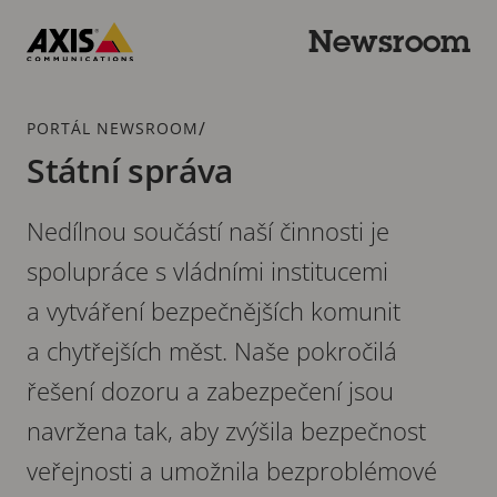
Přeskočit
k hlavnímu
Newsroom
obsahu
Axis
Communications
Drobečková
/
PORTÁL NEWSROOM
navigace
Státní správa
Nedílnou součástí naší činnosti je
spolupráce s vládními institucemi
a vytváření bezpečnějších komunit
a chytřejších měst. Naše pokročilá
řešení dozoru a zabezpečení jsou
navržena tak, aby zvýšila bezpečnost
veřejnosti a umožnila bezproblémové