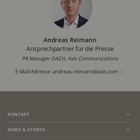
Andreas Reimann
Ansprechpartner für die Presse
PR Manager DACH, Axis Communications
E-Mail-Adresse:
andreas.reimann@axis.com
FOOTER
KONTAKT
Men
erwei
NEWS & STORYS
Kontaktieren Sie uns
Men
erwei