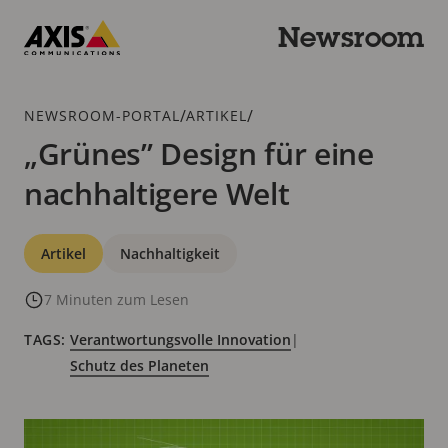
Zum
Hauptinhalt
Newsroom
springen
Axis
Communications
Breadcrumb
/
/
NEWSROOM-PORTAL
ARTIKEL
„Grünes” Design für eine
nachhaltigere Welt
Kategorien
Artikel
Nachhaltigkeit
7 Minuten zum Lesen
TAGS:
Verantwortungsvolle Innovation
|
Schutz des Planeten