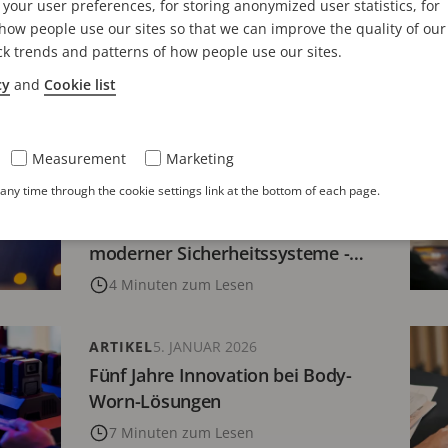
planung von Sicherheitslösungen
DIN
your user preferences, for storing anonymized user statistics, for
ändergrenzen hinweg
Sec
ow people use our sites so that we can improve the quality of our
ck trends and patterns of how people use our sites.
bed
en zum Lesen
cy
and
Cookie list
4 
Measurement
Marketing
ARTIKEL
2. MÄRZ 2026
ny time through the cookie settings link at the bottom of each page.
Die Ecke für Fachplaner: Audit
Logs als Schlüsselkomponente
moderner Sicherheitssysteme -
Impulse aus aktuellen
4 Minuten zum Lesen
Angriffsvektoren
ARTIKEL
5. JANUAR 2026
Fünf Jahre Innovation bei Body-
Worn-Lösungen
7 Minuten zum Lesen