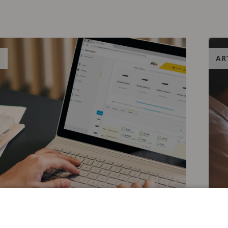
L
AR
26
8. MA