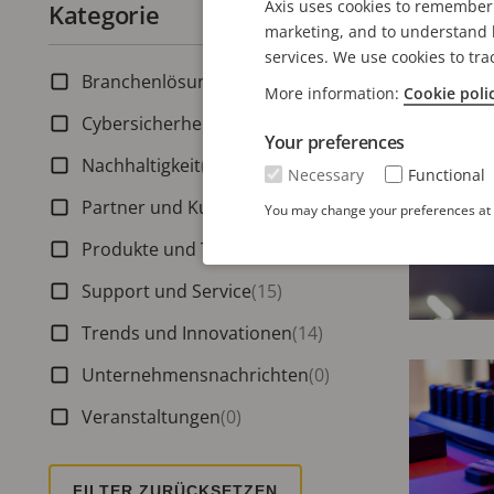
System
Axis uses cookies to remember 
Kategorie
Anzahl aktiver Filter:
über L
marketing, and to understand h
services. We use cookies to tra
5 Minut
Branchenlösungen
(6)
More information:
Cookie poli
Cybersicherheit
(11)
Your preferences
Nachhaltigkeit
(10)
Necessary
Functional
Partner und Kunden
(5)
You may change your preferences at a
Produkte und Technologien
(21)
Support und Service
(15)
Trends und Innovationen
(14)
Unternehmensnachrichten
(0)
Veranstaltungen
(0)