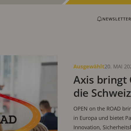
NEWSLETTER
gsberichte von Axis Communications
Ausgewählt
20. MAI 20
Axis bring
die Schweiz
OPEN on the ROAD bring
in Europa und bietet P
Innovation, Sicherheit