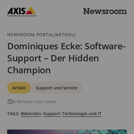
Zum
Hauptinhalt
Newsroom
springen
Axis
Communications
Breadcrumb
/
/
NEWSROOM-PORTAL
ARTIKEL
Dominiques Ecke: Software-
Support – Der Hidden
Champion
Kategorien
Artikel
Support und Service
6 Minuten zum Lesen
TAGS:
Behörden
|
Support
|
Technologie und IT