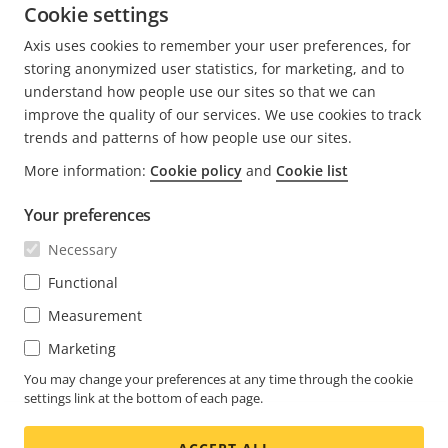
Cookie settings
📞 +41 79 780 72 37
✉️
Dominique.Morel@axis.com
Axis uses cookies to remember your user preferences, for
🔗
XING
|
LinkedIn
storing anonymized user statistics, for marketing, and to
understand how people use our sites so that we can
improve the quality of our services. We use cookies to track
trends and patterns of how people use our sites.
More information:
Cookie policy
and
Cookie list
FOOTER
KONTAKT
Men
Your preferences
erwei
NEWS & STORYS
Necessary
Kontaktieren Sie uns
Men
erwei
Experience Center
Functional
ABONNIEREN
Erfahrungsberichte
Men
Measurement
erwei
Life at Axis
Newsletter abonnieren
Marketing
Engineering at Axis
Abonnieren Sie die E-Mails mit
You may change your preferences at any time through the cookie
settings link at the bottom of each page.
SWITZERLAND / DEUTSCH NEWSROOM
Sicherheitsbenachrichtigungen von Axis