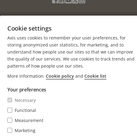
Facebook
Linkedin
Youtube
X
Instagram
Media
(Twitter)
Menu
Cookie settings
Impressum
Cookie settings
Axis uses cookies to remember your user preferences, for
© 2026 Axis Communications AB. Alle Rechte vorbehalten.
storing anonymized user statistics, for marketing, and to
understand how people use our sites so that we can improve
the quality of our services. We use cookies to track trends and
patterns of how people use our sites.
More information:
Cookie policy
and
Cookie list
Your preferences
Necessary
Functional
Measurement
Marketing