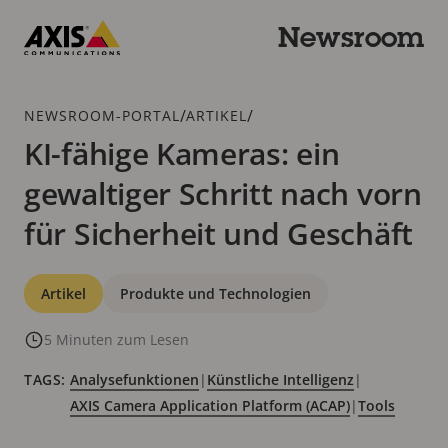
Zum
Hauptinhalt
Newsroom
springen
Axis
Communications
Breadcrumb
/
/
NEWSROOM-PORTAL
ARTIKEL
KI-fähige Kameras: ein
gewaltiger Schritt nach vorn
für Sicherheit und Geschäft
Kategorien
Artikel
Produkte und Technologien
5 Minuten zum Lesen
TAGS:
Analysefunktionen
|
Künstliche Intelligenz
|
AXIS Camera Application Platform (ACAP)
|
Tools