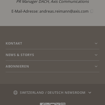
PR Manager DACH, Axis Communications
E-Mail-Adresse:
andreas.reimann@axis.com
FOOTER
KONTAKT
Men
erwei
NEWS & STORYS
Kontaktieren Sie uns
Men
erwei
Experience Center
ABONNIEREN
Erfahrungsberichte
Men
erwei
Life at Axis
Newsletter abonnieren
Engineering at Axis
Abonnieren Sie die E-Mails mit
SWITZERLAND / DEUTSCH NEWSROOM
Sicherheitsbenachrichtigungen von Axis
Social