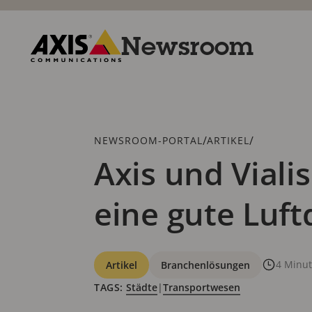
Zum
Hauptinhalt
springen
Newsroom
Axis
Communications
Breadcrumb
/
/
NEWSROOM-PORTAL
ARTIKEL
Axis und Viali
eine gute Luft
Kategorien
4 Minu
Artikel
Branchenlösungen
TAGS:
Städte
|
Transportwesen