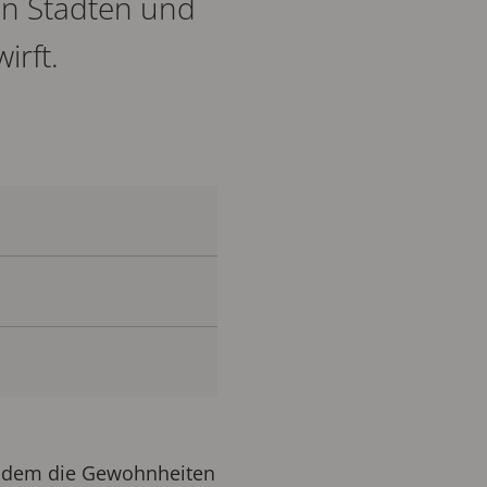
in Städten und
irft.
 in dem die Gewohnheiten