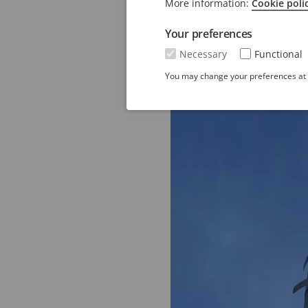
More information:
Cookie poli
Verfahren für eine reib
Luftqualität und Lärmb
Your preferences
Necessary
Functional
You may change your preferences at a