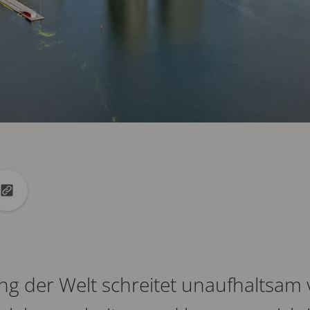
kedin
auf X
URL in die Zwischenablage kopieren
ng der Welt schreitet unaufhaltsam