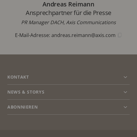
Andreas Reimann
Ansprechpartner für die Presse
PR Manager DACH, Axis Communications
E-Mail-Adresse:
andreas.reimann@axis.com
FOOTER
KONTAKT
Men
erwei
NEWS & STORYS
Kontaktieren Sie uns
Men
erwei
Experience Center
ABONNIEREN
Erfahrungsberichte
Men
erwei
Life at Axis
Newsletter abonnieren
Engineering at Axis
Abonnieren Sie die E-Mails mit