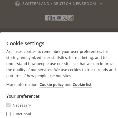
SWITZERLAND / DEUTSCH NEWSROOM
Sicherheitsbenachrichtigungen von Axis
Social
Facebook
Linkedin
Youtube
X
Instagram
Media
(Twitter)
Menu
Cookie settings
Impressum
Cookie settings
© 2026 Axis Communications AB. Alle Rechte vorbehalten.
Axis uses cookies to remember your user preferences, for
storing anonymized user statistics, for marketing, and to
understand how people use our sites so that we can improve
the quality of our services. We use cookies to track trends and
patterns of how people use our sites.
More information:
Cookie policy
and
Cookie list
Your preferences
Necessary
Functional