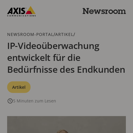
Zum
Hauptinhalt
Newsroom
springen
Axis
Communications
Breadcrumb
/
/
NEWSROOM-PORTAL
ARTIKEL
IP-Videoüberwachung
entwickelt für die
Bedürfnisse des Endkunden
Kategorien
Artikel
5 Minuten zum Lesen