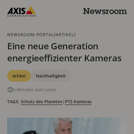
Zum
Hauptinhalt
Newsroom
springen
Axis
Communications
Breadcrumb
/
/
NEWSROOM-PORTAL
ARTIKEL
Eine neue Generation
energieeffizienter Kameras
Kategorien
Artikel
Nachhaltigkeit
6 Minuten zum Lesen
TAGS:
Schutz des Planeten
|
PTZ-Kameras