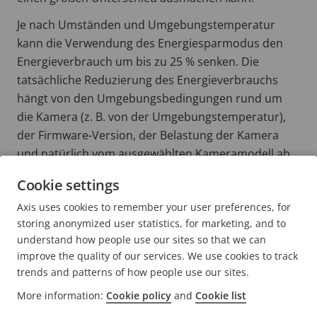
Je nach Umständen und Umgebungstemperatur
kann die Verwendung des Energiesparmodus den
Energieverbrauch um bis zu 25 % senken. Die
tatsächliche Reduzierung des Energieverbrauchs
hängt von den Umgebungsbedingungen rund um
die Kamera (z. B. von der Umgebungstemperatur),
der Firmware-Version, der Belastung der Kamera
und natürlich vom ausgewählten Kameramodell ab.
Cookie settings
Mehr Informationen zur Nachhaltigkeit:
Axis uses cookies to remember your user preferences, for
NACHHALTIGKEIT BEI AXIS
storing anonymized user statistics, for marketing, and to
understand how people use our sites so that we can
improve the quality of our services. We use cookies to track
trends and patterns of how people use our sites.
More information:
Cookie policy
and
Cookie list
FOOTER
KONTAKT