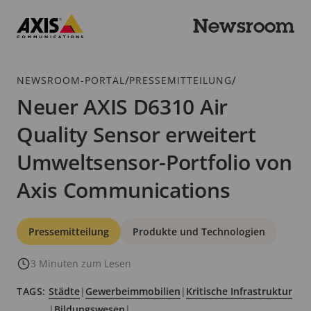
Zum
Hauptinhalt
Newsroom
springen
Axis
Communications
Breadcrumb
/
/
NEWSROOM-PORTAL
PRESSEMITTEILUNG
Neuer AXIS D6310 Air
Quality Sensor erweitert
Umweltsensor-Portfolio von
Axis Communications
Kategorien
Pressemitteilung
Produkte und Technologien
3 Minuten zum Lesen
TAGS:
Städte
|
Gewerbeimmobilien
|
Kritische Infrastruktur
|
Bildungswesen
|