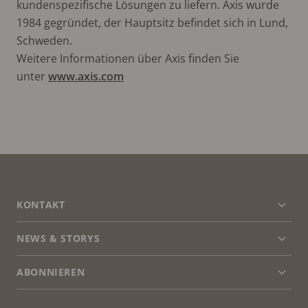
kundenspezifische Lösungen zu liefern. Axis wurde
1984 gegründet, der Hauptsitz befindet sich in Lund,
Schweden.
Weitere Informationen über Axis finden Sie
unter
www.axis.com
FOOTER
KONTAKT
Men
erwei
NEWS & STORYS
Kontaktieren Sie uns
Men
erwei
Experience Center
ABONNIEREN
Erfahrungsberichte
Men
erwei
Life at Axis