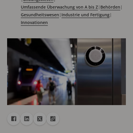
Umfassende Überwachung von A bis Z
|
Behörden
|
Gesundheitswesen
|
Industrie und Fertigung
|
Innovationen
Freigabe
Teilen auf Facebook
Teilen auf Linkedin
Teilen auf X
URL in die Zwischenablage kopieren