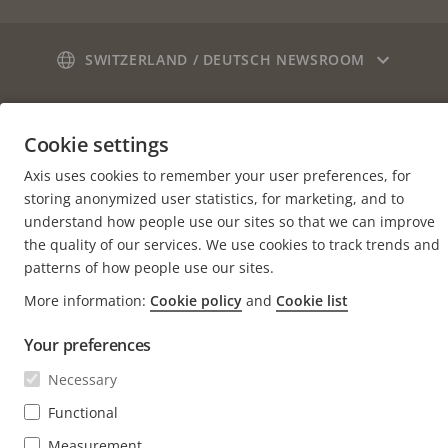
Newsletter abonnieren
Engineering at Axis
Abonnieren Sie die E-Mails mit
SWITZERLAND / DEUTSCH NEWSROOM
Sicherheitsbenachrichtigungen von Axis
Social
Facebook
Linkedin
Youtube
X
Instagram
Media
Cookie settings
(Twitter)
Menu
Axis uses cookies to remember your user preferences, for
Cookie settings
Impressum
storing anonymized user statistics, for marketing, and to
understand how people use our sites so that we can improve
© 2026 Axis Communications AB. Alle Rechte vorbehalten.
the quality of our services. We use cookies to track trends and
patterns of how people use our sites.
More information:
Cookie policy
and
Cookie list
Your preferences
Necessary
Functional
Measurement