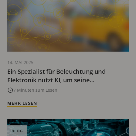
14. MAI 2025
Ein Spezialist für Beleuchtung und
Elektronik nutzt KI, um seine
Montagelinien zu optimieren
7 Minuten zum Lesen
MEHR LESEN
BLOG