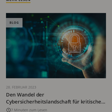
BLOG
28. FEBRUAR 2023
Den Wandel der
Cybersicherheitslandschaft für kritische
Infrastrukturen und industrielle Betriebe
7 Minuten zum Lesen