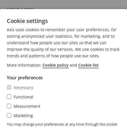
meistern
MEHR LESEN
Cookie settings
Axis uses cookies to remember your user preferences, for
AKTUELLE
1
PAGE
2
NÄCHSTE
>
storing anonymized user statistics, for marketing, and to
SEITE
SEITE
understand how people use our sites so that we can
improve the quality of our services. We use cookies to track
trends and patterns of how people use our sites.
More information:
Cookie policy
and
Cookie list
FOOTER
KONTAKT
Men
Your preferences
erwei
NEWS & STORYS
Necessary
Kontaktieren Sie uns
Men
erwei
Experience Center
Functional
ABONNIEREN
Erfahrungsberichte
Men
Measurement
erwei
Life at Axis
Marketing
Newsletter abonnieren
Engineering at Axis
Abonnieren Sie die E-Mails mit
You may change your preferences at any time through the cookie