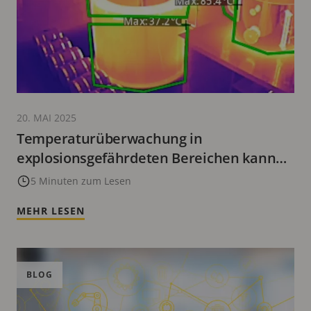
20. MAI 2025
Temperaturüberwachung in
explosionsgefährdeten Bereichen kann
die Betriebseffizienz optimieren
5 Minuten zum Lesen
MEHR LESEN
BLOG