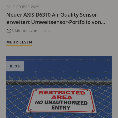
28. OKTOBER 2025
Neuer AXIS D6310 Air Quality Sensor
erweitert Umweltsensor-Portfolio von
Axis Communications
3 Minuten zum Lesen
MEHR LESEN
BLOG