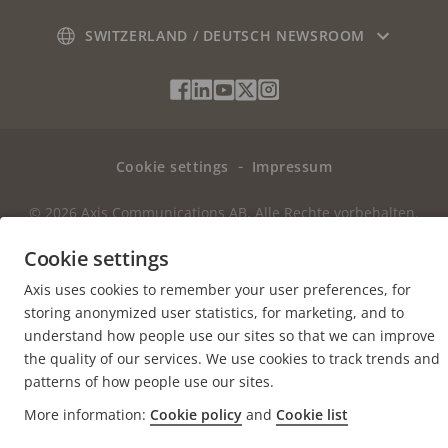
Abonnieren Sie die E-Mails mit
SWITZERLAND / DEUTSCH NEWSROOM
Sicherheitsbenachrichtigungen von Axis
Social
Facebook
Linkedin
Youtube
X
Instagram
Media
(Twitter)
Menu
Cookie settings
Impressum
© 2026 Axis Communications AB. Alle Rechte vorbehalten.
Cookie settings
Axis uses cookies to remember your user preferences, for
storing anonymized user statistics, for marketing, and to
understand how people use our sites so that we can improve
the quality of our services. We use cookies to track trends and
patterns of how people use our sites.
More information:
Cookie policy
and
Cookie list