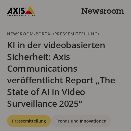
Zum
Hauptinhalt
Newsroom
springen
Axis
Communications
Breadcrumb
/
/
NEWSROOM-PORTAL
PRESSEMITTEILUNG
KI in der videobasierten
Sicherheit: Axis
Communications
veröffentlicht Report „The
State of AI in Video
Surveillance 2025“
Kategorien
Pressemitteilung
Trends und Innovationen