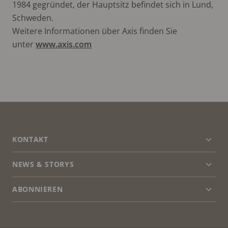
1984 gegründet, der Hauptsitz befindet sich in Lund,
Schweden.
Weitere Informationen über Axis finden Sie
unter
www.axis.com
FOOTER
KONTAKT
Men
erwei
NEWS & STORYS
Kontaktieren Sie uns
Men
erwei
Experience Center
ABONNIEREN
Erfahrungsberichte
Men
erwei
Life at Axis
Newsletter abonnieren
Engineering at Axis