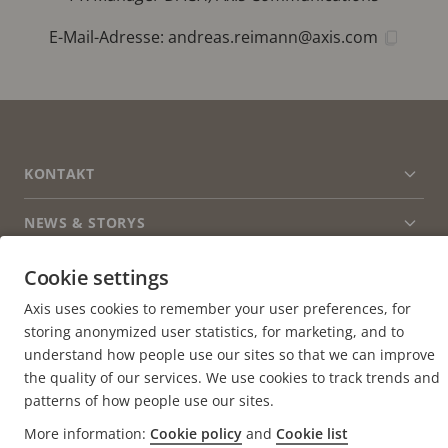
E-Mail-Adresse:
andreas.reimann@axis.com
FOOTER
KONTAKT
Men
erwei
NEWS & STORYS
Kontaktieren Sie uns
Men
erwei
Experience Center
ABONNIEREN
Cookie settings
Erfahrungsberichte
Men
erwei
Life at Axis
Axis uses cookies to remember your user preferences, for
Newsletter abonnieren
storing anonymized user statistics, for marketing, and to
Engineering at Axis
understand how people use our sites so that we can improve
Abonnieren Sie die E-Mails mit
the quality of our services. We use cookies to track trends and
GERMANY / DEUTSCH NEWSROOM
Sicherheitsbenachrichtigungen von Axis
patterns of how people use our sites.
More information:
Cookie policy
and
Cookie list
Social
Facebook
Linkedin
Youtube
X
Instagram