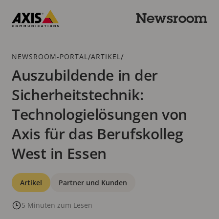
Zum
Hauptinhalt
Newsroom
springen
Axis
Communications
Breadcrumb
/
/
NEWSROOM-PORTAL
ARTIKEL
Auszubildende in der
Sicherheitstechnik:
Technologielösungen von
Axis für das Berufskolleg
West in Essen
Kategorien
Artikel
Partner und Kunden
5 Minuten zum Lesen