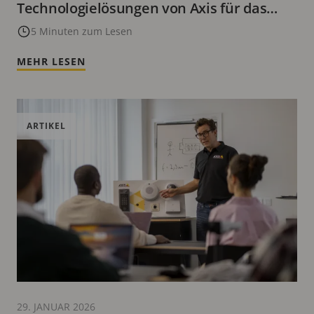
Technologielösungen von Axis für das
Berufskolleg West in Essen
5 Minuten zum Lesen
MEHR LESEN
ARTIKEL
29. JANUAR 2026