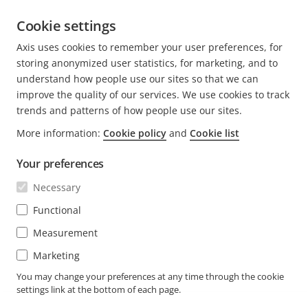
Cookie settings
Axis uses cookies to remember your user preferences, for
AKTUELLE
1
PAGE
2
NÄCHSTE
>
storing anonymized user statistics, for marketing, and to
SEITE
SEITE
understand how people use our sites so that we can
improve the quality of our services. We use cookies to track
trends and patterns of how people use our sites.
More information:
Cookie policy
and
Cookie list
FOOTER
KONTAKT
Men
Your preferences
erwei
NEWS & STORYS
Necessary
Kontaktieren Sie uns
Men
erwei
Experience Center
Functional
ABONNIEREN
Erfahrungsberichte
Men
Measurement
erwei
Life at Axis
Marketing
Newsletter abonnieren
Engineering at Axis
Abonnieren Sie die E-Mails mit
You may change your preferences at any time through the cookie
settings link at the bottom of each page.
GERMANY / DEUTSCH NEWSROOM
Sicherheitsbenachrichtigungen von Axis