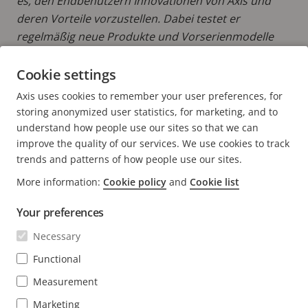
es, den Endbenutzern Innovationen von Axis und
deren Vorteile vorzustellen. Dabei testet er
regelmäßig neue Produkte und Vorserienmodelle
und steht in engem Kontakt mit unserem
Produktentwicklungsteam in Schweden.
Cookie settings
Axis uses cookies to remember your user preferences, for
MEHR BEITRÄGE LESEN VON TIMO
storing anonymized user statistics, for marketing, and to
understand how people use our sites so that we can
improve the quality of our services. We use cookies to track
trends and patterns of how people use our sites.
More information:
Cookie policy
and
Cookie list
FOOTER
KONTAKT
Men
Your preferences
erwei
NEWS & STORYS
Necessary
Kontaktieren Sie uns
Men
erwei
Experience Center
Functional
ABONNIEREN
Erfahrungsberichte
Men
Measurement
erwei
Life at Axis
Newsletter abonnieren
Marketing