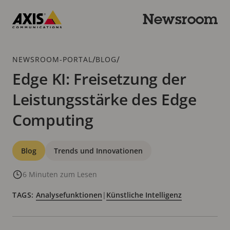
Zum
Hauptinhalt
Newsroom
springen
Axis
Communications
Breadcrumb
/
/
NEWSROOM-PORTAL
BLOG
Edge KI: Freisetzung der
Leistungsstärke des Edge
Computing
Kategorien
Blog
Trends und Innovationen
6 Minuten zum Lesen
TAGS:
Analysefunktionen
|
Künstliche Intelligenz