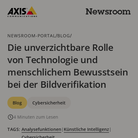
Zum
Hauptinhalt
Newsroom
springen
Axis
Communications
Breadcrumb
/
/
NEWSROOM-PORTAL
BLOG
Die unverzichtbare Rolle
von Technologie und
menschlichem Bewusstsein
bei der Bildverifikation
Kategorien
Blog
Cybersicherheit
4 Minuten zum Lesen
TAGS:
Analysefunktionen
|
Künstliche Intelligenz
|
Cybersicherheit