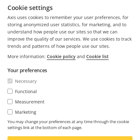
Axis' Total Cost of Ownership (TCO) approach.
Cookie settings
Axis uses cookies to remember your user preferences, for
MEHR BEITRÄGE LESEN VON ERIK
storing anonymized user statistics, for marketing, and to
understand how people use our sites so that we can
improve the quality of our services. We use cookies to track
trends and patterns of how people use our sites.
More information:
Cookie policy
and
Cookie list
FOOTER
KONTAKT
Men
Your preferences
erwei
NEWS & STORYS
Necessary
Kontaktieren Sie uns
Men
erwei
Experience Center
Functional
ABONNIEREN
Erfahrungsberichte
Men
Measurement
erwei
Life at Axis
Newsletter abonnieren
Marketing
Engineering at Axis
Abonnieren Sie die E-Mails mit
You may change your preferences at any time through the cookie
settings link at the bottom of each page.
GERMANY / DEUTSCH NEWSROOM
Sicherheitsbenachrichtigungen von Axis