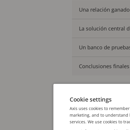
Una relación ganado
La solución central 
Un banco de pruebas
Conclusiones finales
La innovación continua
Cookie settings
trabajar en estrecha co
Axis uses cookies to remember 
utilizan nuestras soluc
marketing, and to understand h
services. We use cookies to tra
Colaborar junto al equi