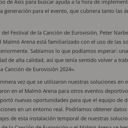
ipo de Axis para buscar ayuda a la hora de implement
ma generación para el evento, que cubriera tanto las 
 del Festival de la Canción de Eurovisión, Peter Narb
 Malmö Arena está familiarizado con el uso de las so
eriormente. Sabíamos lo que podíamos esperar: una 
ad de alta calidad, así que tenía sentido volver a tra
e la Canción de Eurovisión 2024».
rimera vez que se utilizaron nuestras soluciones en e
aron en el Malmö Arena para otros eventos deportivo
 aportó nuevas oportunidades para que el equipo de d
uciones en un entorno real. Podríamos obtener datos 
jes de esta instalación temporal de nuestras soluci
l de la Canción de Eurovisión y el Malmö Arena se be