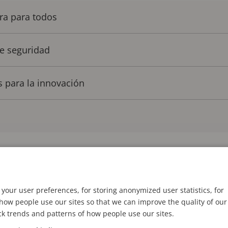
ra para todos
de seguridad
 para la innovación
 forma parte del ADN de lo que hacemos en Axis. Una
laboración con nuestros socios y clientes finales p
your user preferences, for storing anonymized user statistics, for
iones y cómo se pueden optimizar y mejorar en el fut
ow people use our sites so that we can improve the quality of our
ck trends and patterns of how people use our sites.
po de seguridad del Malmö Arena durante el Festival 