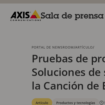
Saltar
al
contenido
Sala de prensa
principal
Axis
Communications
Breadcrumb
/
/
PORTAL DE NEWSROOM
ARTÍCULO
Pruebas de pro
Soluciones de 
la Canción de 
Categorías
Artículo
Productos y tecnologías