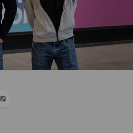
k
Linkedin
tir en X
Copiar la url en el portapapeles