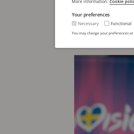
More information:
Cookie poli
Eurovisión ha sido un e
Your preferences
2013, cuando se celebró
Necessary
Functional
aquel momento, la insta
You may change your preferences at a
movimiento.