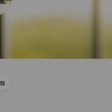
k
Linkedin
tir en X
Copiar la url en el portapapeles