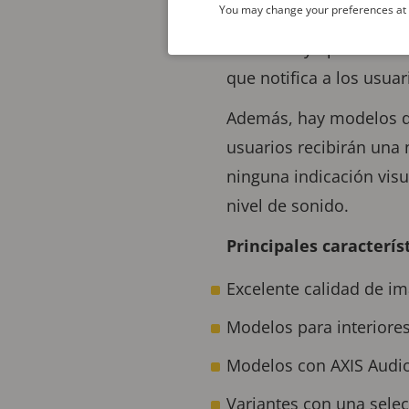
You may change your preferences at a
Object Analytics preinst
vehículos y tipos de ve
que notifica a los usua
Además, hay modelos qu
usuarios recibirán una 
ninguna indicación visu
nivel de sonido.
Principales caracterís
Excelente calidad de i
Modelos para interiores
Modelos con AXIS Audio
Variantes con una selec