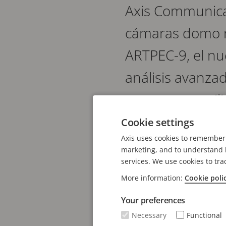
Axis Communica
cámaras domo ro
ARTPEC-9, el nu
análisis avanzad
mantener y utili
Cookie settings
La serie AXIS P32 ofrec
Axis uses cookies to remember 
Incluyen Lightfinder 2.
marketing, and to understand h
services. We use cookies to tra
condiciones de iluminac
More information:
Cookie poli
en condiciones de oscu
Your preferences
Basadas en ARTPEC-9, e
Necessary
Functional
permiten ejecutar aplic