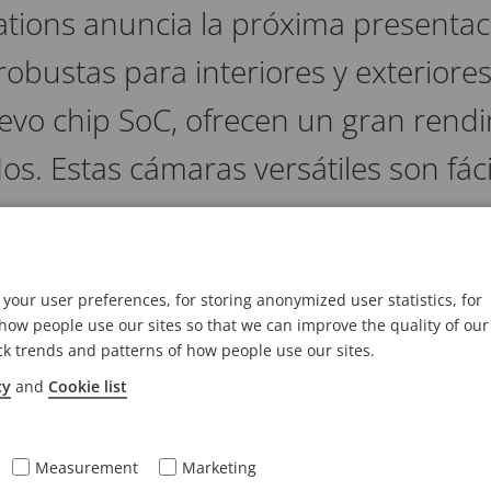
tions anuncia la próxima presentac
bustas para interiores y exteriore
evo chip SoC, ofrecen un gran rend
os. Estas cámaras versátiles son fácil
zar.
e una excelente calidad de imagen con una resolució
your user preferences, for storing anonymized user statistics, for
0 y Forensic WDR para garantizar colores verdaderos y
ow people use our sites so that we can improve the quality of our
ck trends and patterns of how people use our sites.
ión deficiente o cuasi oscuridad. Además, OptimizedI
cy
and
Cookie list
ridad total.
stas cámaras domo basadas en IA ofrecen un rendim
Measurement
Marketing
aciones de análisis impresionantes localmente. Inclu