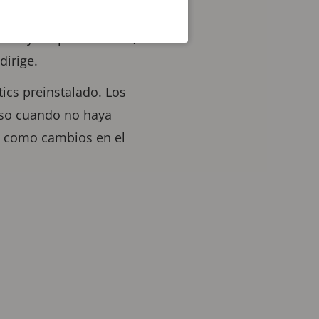
 y contar personas,
Analytics preinstalado,
edirige.
ics preinstalado. Los
luso cuando no haya
sí como cambios en el