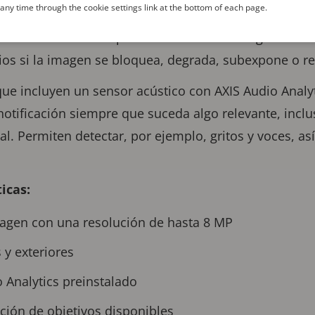
ny time through the cookie settings link at the bottom of each page.
alado para detectar, clasificar, realizar seguimientos
hículos. También se presentan con AXIS Image Health 
rios si la imagen se bloquea, degrada, subexpone o r
e incluyen un sensor acústico con AXIS Audio Analyt
notificación siempre que suceda algo relevante, inc
al. Permiten detectar, por ejemplo, gritos y voces, a
ticas:
magen con una resolución de hasta 8 MP
 y exteriores
 Analytics preinstalado
ción de objetivos disponibles