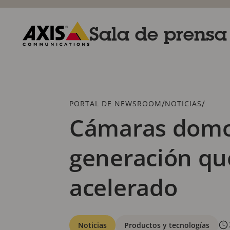
Saltar
al
contenido
Sala de prensa
principal
Axis
Communications
Breadcrumb
/
/
PORTAL DE NEWSROOM
NOTICIAS
Cámaras domo 
generación qu
acelerado
Categorías
Noticias
Productos y tecnologías