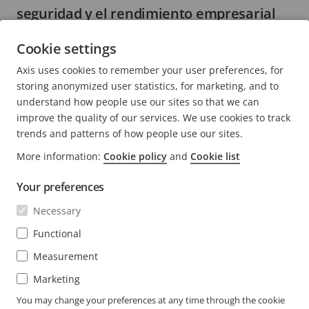
seguridad y el rendimiento empresarial
5 minutos leídos
Cookie settings
MÁS INFORMACIÓN
Axis uses cookies to remember your user preferences, for
storing anonymized user statistics, for marketing, and to
understand how people use our sites so that we can
improve the quality of our services. We use cookies to track
trends and patterns of how people use our sites.
FOOTER
More information:
Cookie policy
and
Cookie list
CONTACTO
Expa
men
Your preferences
NOTICIAS E HISTORIAS
Contacto
Expa
Necessary
men
Experience Center
SUSCRÍBASE
Historias de clientes
Functional
Expa
men
Life at Axis
Measurement
Suscríbase al boletín
Engineering at Axis
Marketing
Suscríbase a los correos electrónicos de notificación
You may change your preferences at any time through the cookie
COLOMBIA / ESPAÑOL SALA DE PRENSA
de seguridad de Axis