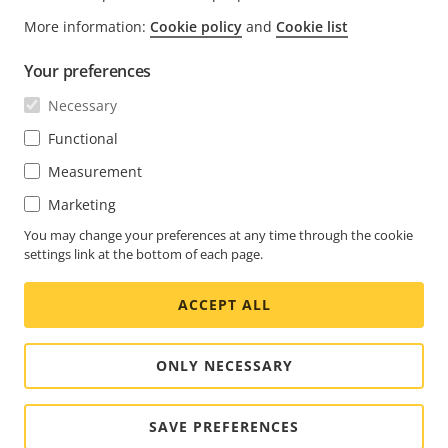
FOOTER
More information:
Cookie policy
and
Cookie list
CONTACTO
Expa
men
Your preferences
NOTICIAS E HISTORIAS
Contacto
Expa
Necessary
men
Experience Center
SUSCRÍBASE
Historias de clientes
Functional
Expa
men
Life at Axis
Measurement
Suscríbase al boletín
Engineering at Axis
Marketing
Suscríbase a los correos electrónicos de notificación
You may change your preferences at any time through the cookie
SPAIN / ESPAÑOL SALA DE PRENSA
de seguridad de Axis
settings link at the bottom of each page.
Social
ACCEPT ALL
Facebook
Linkedin
Youtube
X
Instagram
Media
(Twitter)
Menu
ONLY NECESSARY
Cookie settings
Aviso legal
© 2026 Axis Communications AB. Todos los derechos
SAVE PREFERENCES
reservados.