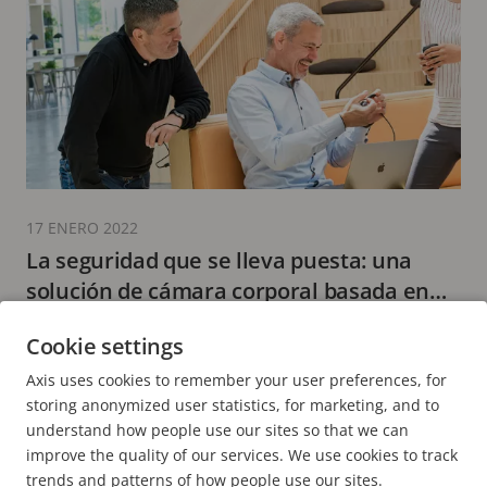
17 ENERO 2022
La seguridad que se lleva puesta: una
solución de cámara corporal basada en
una arquitectura abierta
10 minutos leídos
Cookie settings
MÁS INFORMACIÓN
Axis uses cookies to remember your user preferences, for
storing anonymized user statistics, for marketing, and to
understand how people use our sites so that we can
improve the quality of our services. We use cookies to track
trends and patterns of how people use our sites.