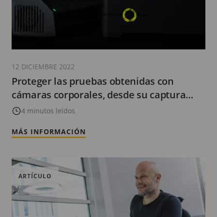
12 DICIEMBRE 2022
Proteger las pruebas obtenidas con
cámaras corporales, desde su captura
hasta los tribunales
4 minutos leídos
MÁS INFORMACIÓN
ARTÍCULO