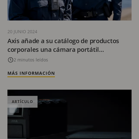
20 JUNIO 2024
Axis añade a su catálogo de productos
corporales una cámara portátil
actualizada para las fuerzas del orden y el
2 minutos leídos
sector de la seguridad
MÁS INFORMACIÓN
ARTÍCULO