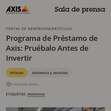
Saltar
al
Sala de prensa
contenido
Axis
principal
Communications
Breadcrumb
/
/
PORTAL DE NEWSROOM
ARTÍCULO
Programa de Préstamo de
Axis: Pruébalo Antes de
Invertir
Categorías
Artículo
Asistencia y servicios
4 minutos leídos
ETIQUETAS:
Asistencia