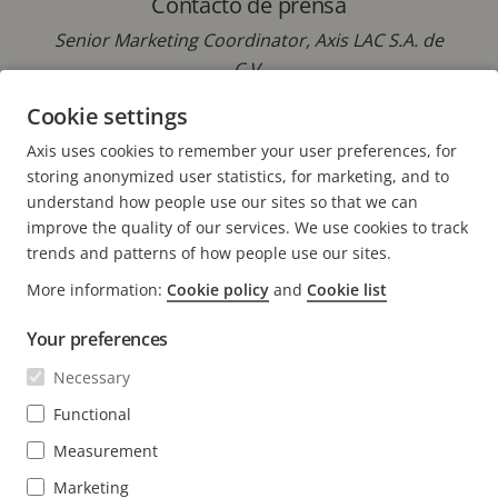
Contacto de prensa
Senior Marketing Coordinator, Axis LAC S.A. de
C.V.
Cookie settings
Correo electrónico:
fernanda.garcia@axis.com
Axis uses cookies to remember your user preferences, for
storing anonymized user statistics, for marketing, and to
understand how people use our sites so that we can
improve the quality of our services. We use cookies to track
trends and patterns of how people use our sites.
FOOTER
More information:
Cookie policy
and
Cookie list
CONTACTO
Expa
men
Your preferences
NOTICIAS E HISTORIAS
Contacto
Expa
Necessary
men
Experience Center
SUSCRÍBASE
Historias de clientes
Functional
Expa
men
Life at Axis
Measurement
Suscríbase al boletín
Engineering at Axis
Marketing