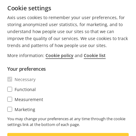
experiencia de los visitantes
9 minutos leídos
Cookie settings
MÁS INFORMACIÓN
Axis uses cookies to remember your user preferences, for
storing anonymized user statistics, for marketing, and to
understand how people use our sites so that we can
improve the quality of our services. We use cookies to track
trends and patterns of how people use our sites.
FOOTER
More information:
Cookie policy
and
Cookie list
CONTACTO
Expa
men
Your preferences
NOTICIAS E HISTORIAS
Contacto
Expa
Necessary
men
Experience Center
SUSCRÍBASE
Historias de clientes
Functional
Expa
men
Life at Axis
Measurement
Suscríbase al boletín
Engineering at Axis
Marketing
Suscríbase a los correos electrónicos de notificación
You may change your preferences at any time through the cookie
MEXICO / ESPAÑOL SALA DE PRENSA
de seguridad de Axis
settings link at the bottom of each page.