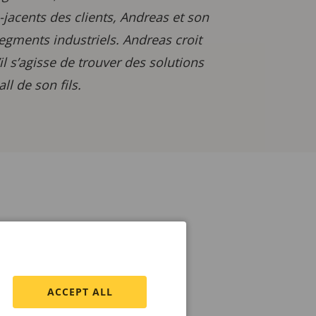
-jacents des clients, Andreas et son
egments industriels. Andreas croit
l s’agisse de trouver des solutions
l de son fils.
ACCEPT ALL