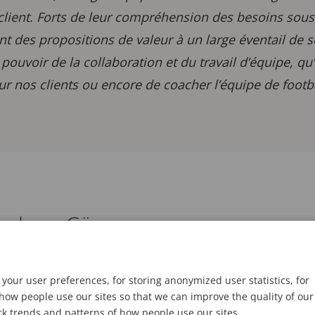
e client. Forts de leur compréhension des besoins sous
t des propositions de valeur à un large éventail de s
ouvoir de la collaboration et du travail d’équipe, qu’i
r nos clients ou encore de coacher l’équipe de footbal
 Andreas Göransson
your user preferences, for storing anonymized user statistics, for
ow people use our sites so that we can improve the quality of our
ck trends and patterns of how people use our sites.