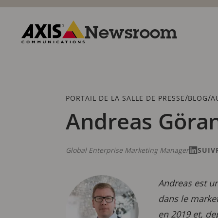
Passer
au
contenu
Newsroom
principal
Axis
Communications
Fil
/
/
PORTAIL DE LA SALLE DE PRESSE
BLOG
A
d'Ariane
Andreas Göra
Global Enterprise Marketing Manager
SUIV
Andreas est un
dans le market
en 2019 et, de