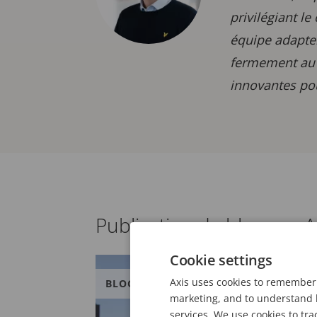
privilégiant l
équipe adapten
fermement au p
innovantes pou
Publication de blog par
Cookie settings
Axis uses cookies to remember 
BLOG
marketing, and to understand h
services. We use cookies to tra