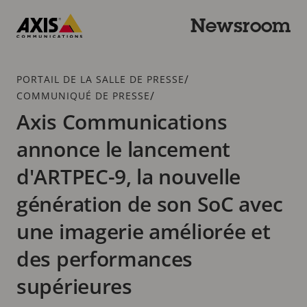
Passer
au
Newsroom
contenu
Axis
principal
Communications
Fil
/
PORTAIL DE LA SALLE DE PRESSE
d'Ariane
/
COMMUNIQUÉ DE PRESSE
Axis Communications
annonce le lancement
d'ARTPEC-9, la nouvelle
génération de son SoC avec
une imagerie améliorée et
des performances
supérieures