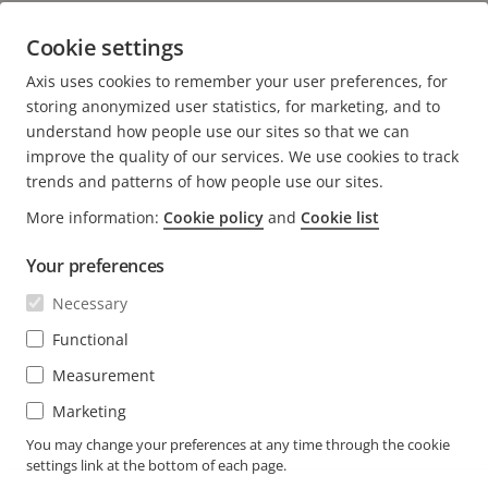
à ses clients. Axis a été fondée en 1984, son siège est
situé à Lund en Suède.
Cookie settings
Axis uses cookies to remember your user preferences, for
storing anonymized user statistics, for marketing, and to
understand how people use our sites so that we can
improve the quality of our services. We use cookies to track
trends and patterns of how people use our sites.
More information:
Cookie policy
and
Cookie list
FOOTER
CONTACT
Déve
Your preferences
le
men
ACTUALITÉS ET TÉMOIGNAGES
Necessary
Nous contacter
Déve
le
Centre d'Expérience
Functional
men
S'ABONNER
Témoignages de clients
Déve
Measurement
le
Life at Axis
men
S'abonner à la newsletter
Marketing
Engineering at Axis
Abonnez-vous aux e-mails de notification sur la
You may change your preferences at any time through the cookie
settings link at the bottom of each page.
BELGIUM / FRANÇAIS NEWSROOM
sécurité d'Axis