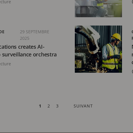
ecture
DE
29 SEPTEMBRE
2025
ations creates AI-
surveillance orchestra
ecture
PAGE
1
PAGE
2
PAGE
3
PAGE
SUIVANT
ACTUELLE
SUIVANTE