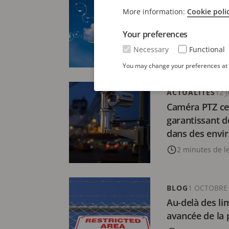
La vidéosurvei
More information:
Cookie poli
avantages et l
Your preferences
9 minutes de l
Necessary
Functional
You may change your preferences at a
ACTUALITÉS
12 
Caméra PTZ cer
garantissant d
dans des envi
2 minutes de l
BLOG
1 OCTOBRE
Au-delà des li
avancée de la 