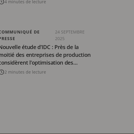
4 minutes de lecture
COMMUNIQUÉ DE
24 SEPTEMBRE
PRESSE
2025
Nouvelle étude d’IDC : Près de la
moitié des entreprises de production
considèrent l’optimisation des
processus comme une priorité
2 minutes de lecture
absolue