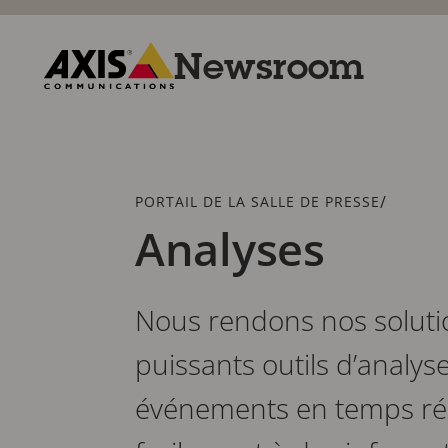
Passer
au
contenu
Newsroom
principal
Axis
Communications
Fil
/
PORTAIL DE LA SALLE DE PRESSE
d'Ariane
Analyses
Nous rendons nos solution
puissants outils d’analyse
événements en temps réel