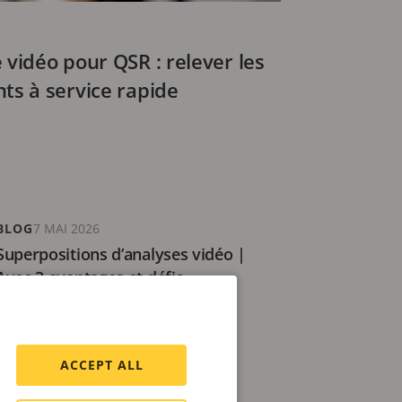
 vidéo pour QSR : relever les
nts à service rapide
BLOG
7 MAI 2026
Superpositions d’analyses vidéo |
Avec 3 avantages et défis
4 minutes de lecture
ACCEPT ALL
BLOG
15 AVRIL 2026