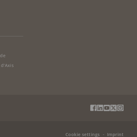
 de
 d'Axis
Social
Facebook
Linkedin
Youtube
X
Instag
Media
(Twitter)
Menu
Cookie settings
Imprint