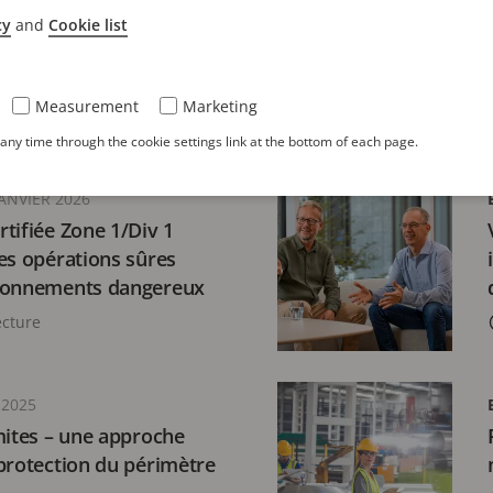
llance cloud expliquée :
cy
and
Cookie list
imites
ecture
Measurement
Marketing
ny time through the cookie settings link at the bottom of each page.
JANVIER 2026
tifiée Zone 1/Div 1
es opérations sûres
ronnements dangereux
ecture
 2025
mites – une approche
protection du périmètre