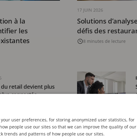
17 JUIN 2026
tion à la
Solutions d’analyse
tifier les
défis des restaura
xistantes
8 minutes de lecture
6
du retail devient plus
 plus connectée
ecture
your user preferences, for storing anonymized user statistics, for
ow people use our sites so that we can improve the quality of our
ck trends and patterns of how people use our sites.
26