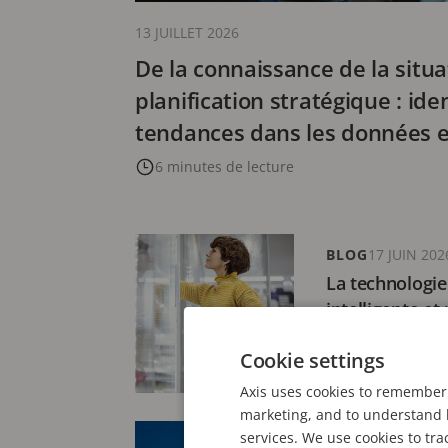
13 JUILLET 2026
De la connaissance de la situa
planification stratégique : iden
tendances dans les données e
6 minutes de lecture
BLOG
17 JUIN 202
La technologie 
intelligente et
5 minutes de l
Cookie settings
Axis uses cookies to remember 
marketing, and to understand h
services. We use cookies to tra
BLOG
22 AVRIL 20