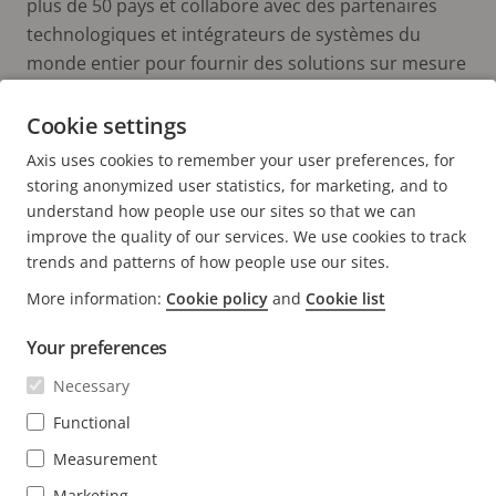
plus de 50 pays et collabore avec des partenaires
technologiques et intégrateurs de systèmes du
monde entier pour fournir des solutions sur mesure
à ses clients. Axis a été fondée en 1984, son siège est
situé à Lund en Suède.
Cookie settings
Axis uses cookies to remember your user preferences, for
storing anonymized user statistics, for marketing, and to
understand how people use our sites so that we can
improve the quality of our services. We use cookies to track
trends and patterns of how people use our sites.
More information:
Cookie policy
and
Cookie list
FOOTER
CONTACT
Déve
Your preferences
le
men
ACTUALITÉS ET TÉMOIGNAGES
Necessary
Nous contacter
Déve
le
Centre d'Expérience
Functional
men
S'ABONNER
Témoignages de clients
Déve
Measurement
le
Life at Axis
men
S'abonner à la newsletter
Marketing