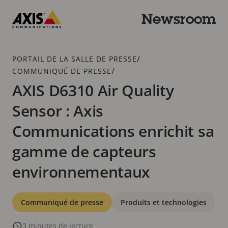
Passer
au
Newsroom
contenu
Axis
principal
Communications
Fil
/
PORTAIL DE LA SALLE DE PRESSE
d'Ariane
/
COMMUNIQUÉ DE PRESSE
AXIS D6310 Air Quality
Sensor : Axis
Communications enrichit sa
gamme de capteurs
environnementaux
Catégories
Communiqué de presse
Produits et technologies
3 minutes de lecture