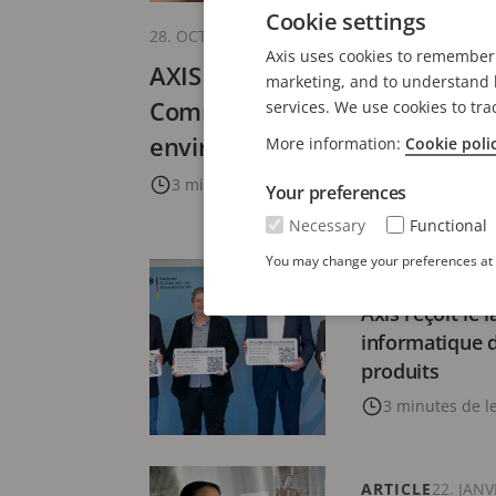
Cookie settings
28. OCTOBRE 2025
Axis uses cookies to remember 
AXIS D6310 Air Quality Sensor 
marketing, and to understand h
Communications enrichit sa 
services. We use cookies to tra
environnementaux
More information:
Cookie poli
3 minutes de lecture
Your preferences
Necessary
Functional
You may change your preferences at a
COMMUNIQUÉ D
Axis reçoit le 
informatique d
produits
3 minutes de l
ARTICLE
22. JANV