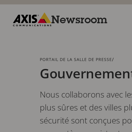
Passer
au
contenu
Newsroom
principal
Axis
Communications
Fil
/
PORTAIL DE LA SALLE DE PRESSE
d'Ariane
Gouvernemen
Nous collaborons avec 
plus sûres et des villes p
sécurité sont conçues pou