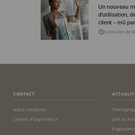
Un nouveau m
d’utilisation, 
client – mû par
6 minutes de l
FOOTER
CONTACT
ACTUALIT
Nous contacter
Témoignag
Centre d'Expérience
Life at Axi
Engineerin