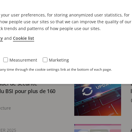
8. MAI 2025
your user preferences, for storing anonymized user statistics, for
: Axis
Haut-parleur d’ala
ow people use our sites so that we can improve the quality of our
gamme de capteurs
rapides et commun
ck trends and patterns of how people use our sites.
cy
and
Cookie list
3 minutes de lecture
Measurement
Marketing
ny time through the cookie settings link at the bottom of each page.
E PRESSE
24. MARS 2025
label de sécurité
u BSI pour plus de 160
ecture
IER 2025