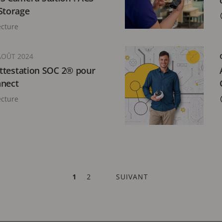
Storage
ecture
AOÛT 2024
’attestation SOC 2® pour
nnect
ecture
PAGE
1
PAGE
2
PAGE
SUIVANT
ACTUELLE
SUIVANTE