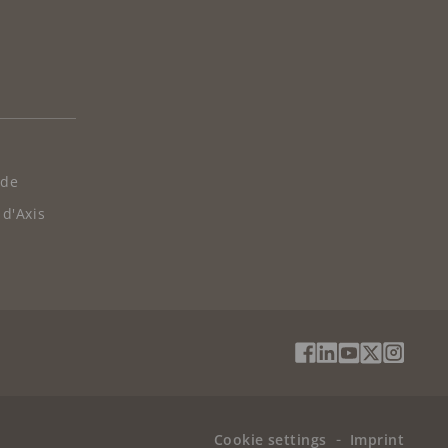
 de
 d'Axis
Social
Facebook
Linkedin
Youtube
X
Instag
Media
(Twitter)
Menu
Cookie settings
Imprint