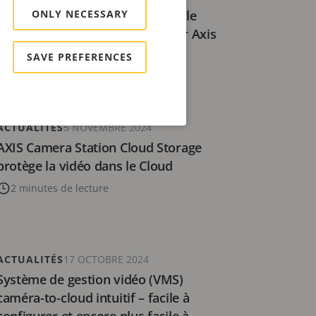
ONLY NECESSARY
Axis Communications remporte le
BIG Innovation Award 2025 pour Axis
Cloud Connect
SAVE PREFERENCES
3 minutes de lecture
ACTUALITÉS
5 NOVEMBRE 2024
AXIS Camera Station Cloud Storage
protège la vidéo dans le Cloud
2 minutes de lecture
ACTUALITÉS
17 OCTOBRE 2024
Système de gestion vidéo (VMS)
caméra-to-cloud intuitif – facile à