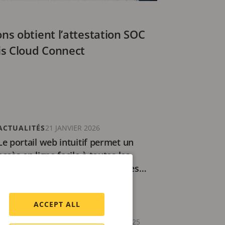
s obtient l’attestation SOC
is Cloud Connect
ACTUALITÉS
21 JANVIER 2026
Le portail web intuitif permet un
accès en ligne facile à toutes les
applications, systèmes et services
cloud d’Axis.
2 minutes de lecture
ACCEPT ALL
COMMUNIQUÉ DE PRESSE
18 JUIN 2025