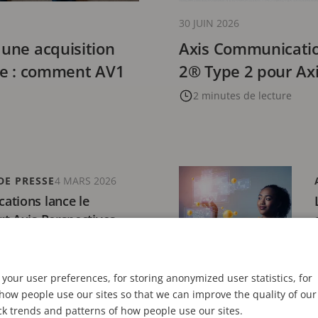
30 JUIN 2026
 une acquisition
Axis Communication
nte : comment AV1
2® Type 2 pour Ax
2 minutes de lecture
E PRESSE
4 MARS 2026
ations lance le
t Axis Perspectives,
olution du rôle de
ecture
your user preferences, for storing anonymized user statistics, for
ow people use our sites so that we can improve the quality of our
ck trends and patterns of how people use our sites.
E 2025