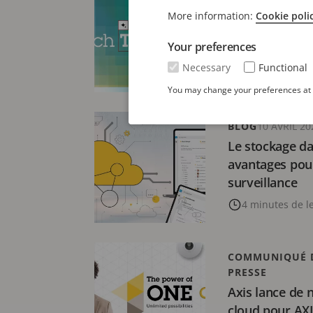
5 grandes ten
More information:
Cookie poli
pour 2026 dans
Your preferences
sûreté-sécurit
Necessary
Functional
8 minutes de l
You may change your preferences at a
BLOG
10 AVRIL 20
Le stockage da
avantages pour
surveillance
4 minutes de l
COMMUNIQUÉ 
PRESSE
Axis lance de 
cloud pour AXI