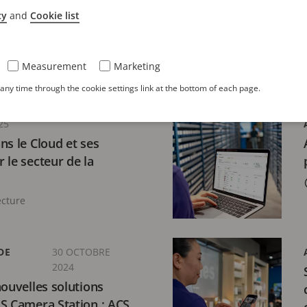
dances technologiques
cy
and
Cookie list
 le secteur de la
é
Measurement
Marketing
ecture
ny time through the cookie settings link at the bottom of each page.
25
ns le Cloud et ses
 le secteur de la
ecture
DE
30 OCTOBRE
2024
nouvelles solutions
S Camera Station : ACS