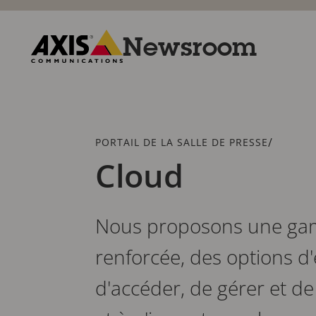
Passer
au
contenu
Newsroom
principal
Axis
Communications
Fil
/
PORTAIL DE LA SALLE DE PRESSE
d'Ariane
Cloud
Nous proposons une gamm
renforcée, des options d'
d'accéder, de gérer et d