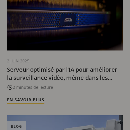
2 JUIN 2025
Serveur optimisé par l’IA pour améliorer
la surveillance vidéo, même dans les
scènes très animées
2 minutes de lecture
EN SAVOIR PLUS
BLOG