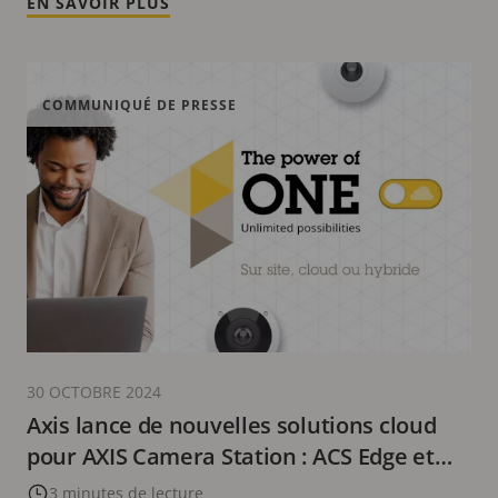
EN SAVOIR PLUS
COMMUNIQUÉ DE PRESSE
30 OCTOBRE 2024
Axis lance de nouvelles solutions cloud
pour AXIS Camera Station : ACS Edge et
Cloud Storage
3 minutes de lecture