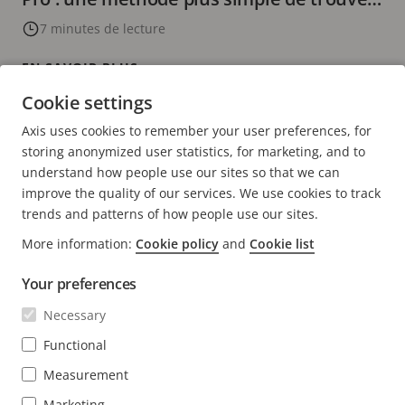
ce que vous cherchez
7 minutes de lecture
EN SAVOIR PLUS
Cookie settings
Axis uses cookies to remember your user preferences, for
PAGE
1
PAGE
2
PAGE
>
storing anonymized user statistics, for marketing, and to
ACTUELLE
SUIVANTE
understand how people use our sites so that we can
improve the quality of our services. We use cookies to track
trends and patterns of how people use our sites.
More information:
Cookie policy
and
Cookie list
FOOTER
CONTACT
Déve
Your preferences
le
men
ACTUALITÉS ET TÉMOIGNAGES
Necessary
Nous contacter
Déve
le
Centre d'Expérience
Functional
men
S'ABONNER
Témoignages de clients
Déve
Measurement
le
Life at Axis
men
Marketing
S'abonner à la newsletter