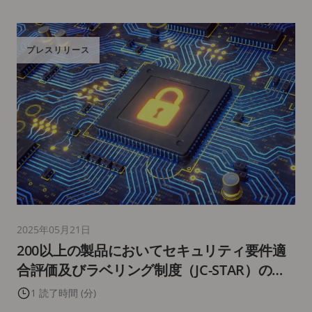
プレスリリース
2025年05月21日
200以上の製品においてセキュリティ要件適
合評価及びラベリング制度（JC-STAR）の適
合ラベルを取得
1 読了時間 (分)