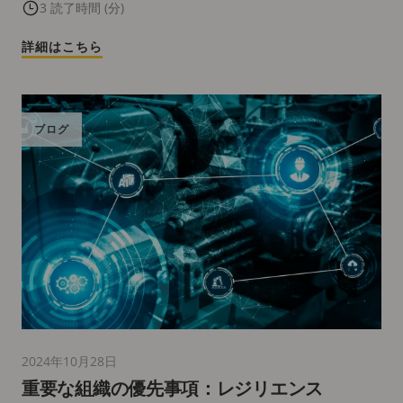
ティ機能と、AV1による先進的なビデオエン
3 読了時間 (分)
コーディグ機能
詳細はこちら
ブログ
2024年10月28日
重要な組織の優先事項：レジリエンス