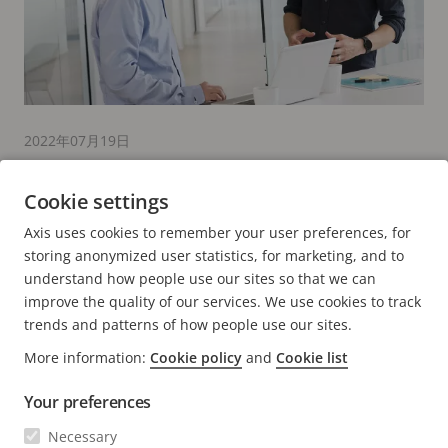
2022年07月19日
署名付きビデオによる映像監視の信頼性維持
Cookie settings
5 読了時間 (分)
Axis uses cookies to remember your user preferences, for
詳細はこちら
storing anonymized user statistics, for marketing, and to
understand how people use our sites so that we can
improve the quality of our services. We use cookies to track
trends and patterns of how people use our sites.
More information:
Cookie policy
and
Cookie list
FOOTER
連絡先
メ
Your preferences
ニ
ュ
ニュースと事例
Necessary
お問い合わせ
メ
ー