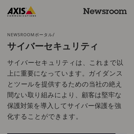
メ
イ
Newsroom
ン
Axis
コ
Communications
ン
ブ
/
NEWSROOMポータル
テ
レ
サイバーセキュリティ
ン
ッ
ツ
ド
に
サイバーセキュリティは、これまで以
ク
ス
ラ
上に重要になっています。ガイダンス
キ
ム
ッ
とツールを提供するための当社の絶え
プ
間ない取り組みにより、顧客は堅牢な
保護対策を導入してサイバー保護を強
化することができます。