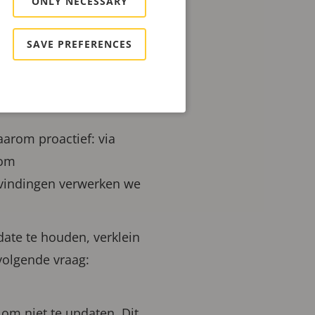
ONLY NECESSARY
n. Iedere sector, elk
ist die verbondenheid
SAVE PREFERENCES
arom proactief: via
 om
evindingen verwerken we
ate te houden, verklein
 volgende vraag:
om niet te updaten. Dit