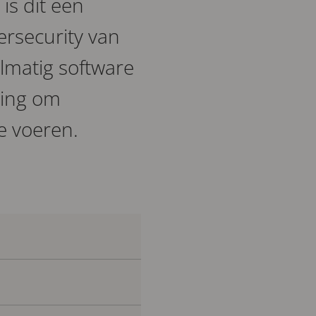
is dit een
ersecurity van
elmatig software
sing om
te voeren.