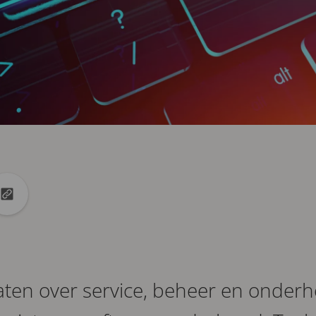
edin
et X
URL naar klembord kopiëren
ten over service, beheer en onderh