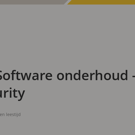
 Software onderhoud -
rity
en leestijd