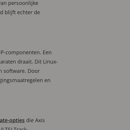
van persoonlijke
blijft echter de
 IP-componenten. Een
raten draait. Dit Linux-
n software. Door
igingsmaatregelen en
ate-opties
die Axis
(LTS) Track.