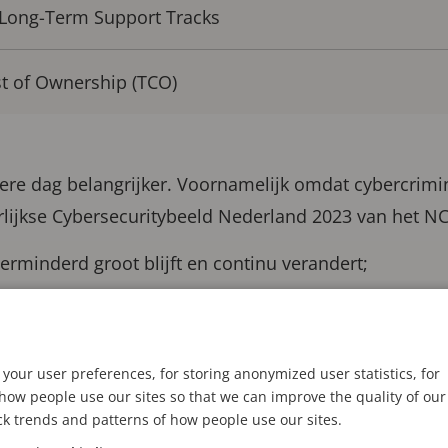
 Long-Term Support Tracks
st of Ownership (TCO)
ere dag belangrijker. Voornamelijk omdat cybercrimin
arlijkse Cybersecuritybeeld Nederland 2023 van het NCT
verminderd groot blijft en continu verandert;
n digitale processen de impact van een cyberinciden
allen inzetten voor geopolitieke doeleinden;
your user preferences, for storing anonymized user statistics, for
minelen nog steeds een lucratief verdienmodel is;
ow people use our sites so that we can improve the quality of our
ck trends and patterns of how people use our sites.
oals AI nieuwe dreigingen introduceren.