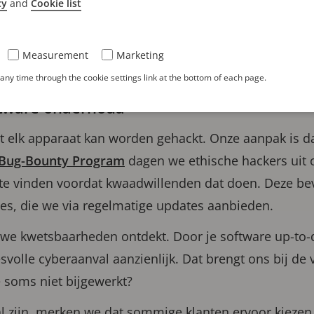
cy
and
Cookie list
rbij kunt treffen is: geen enkele organisatie is immuu
akt deel uit van een groter digitaal ecosysteem, en ju
Measurement
Marketing
ar voor aanvallen. Wat betekent dat voor jou?
ny time through the cookie settings link at the bottom of each page.
ftware onderhoud
t elk apparaat kan worden gehackt. Onze aanpak is da
Bug-Bounty Program
dagen we ethische hackers uit
te vinden voordat kwaadwillenden dat doen. Deze b
es, die we via regelmatige updates aanbieden.
we kwetsbaarheden ontdekt. Door je software up-to-d
svolle cyberaanval aanzienlijk. Dat brengt ons bij de
 soms niet bijgewerkt?
l zijn, merken we dat sommige klanten ervoor kiezen 