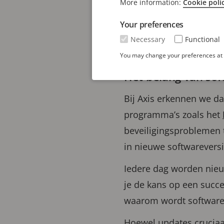
More information:
Cookie poli
Een conclusie die je daa
Your preferences
bedrijf, elk product ma
Necessary
Functional
maakt iedereen kwetsba
You may change your preferences at a
Het belang van so
Bij Axis erkennen we da
programma’s zoals het
beveiligingsproblemen 
in nieuwe softwareversi
Iedere dag worden nieu
je de kans op een succe
waarom wordt software
Hoewel updates cruciaa