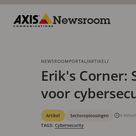
Overslaan
en
naar
Newsroom
hoofdinhoud
gaan
Axis
Communications
Kruimelspoor
/
/
NEWSROOMPORTAL
ARTIKEL
Erik's Corner:
voor cybersecu
Categorieën
4 minut
Artikel
Sectoroplossingen
TAGS:
Cybersecurity