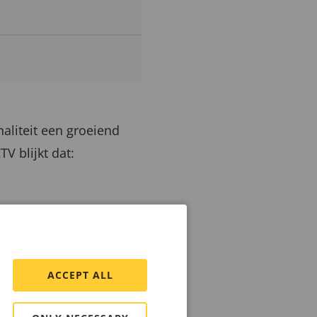
aliteit een groeiend
V blijkt dat:
t iedereen kan treffen;
ACCEPT ALL