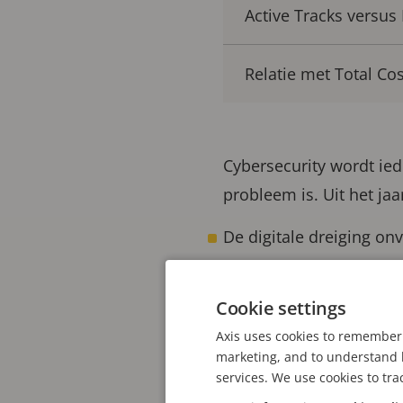
Active Tracks versus
Relatie met Total Co
Cybersecurity wordt ied
probleem is. Uit het ja
De digitale dreiging on
Door de verwevenheid va
Cookie settings
Staatsactoren cyberaanv
Axis uses cookies to remember 
Afpersing door cybercri
marketing, and to understand h
services. We use cookies to tra
Nieuwe technologieën z