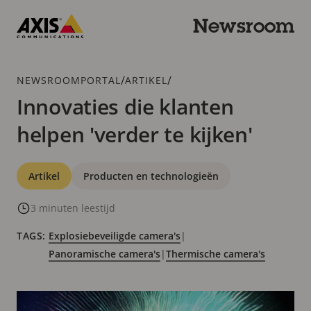
Overslaan
en
Newsroom
naar
Axis
hoofdinhoud
Communications
gaan
Kruimelspoor
/
/
NEWSROOMPORTAL
ARTIKEL
Innovaties die klanten
helpen 'verder te kijken'
Categorieën
Artikel
Producten en technologieën
3 minuten leestijd
TAGS:
Explosiebeveiligde camera's
|
Panoramische camera's
|
Thermische camera's