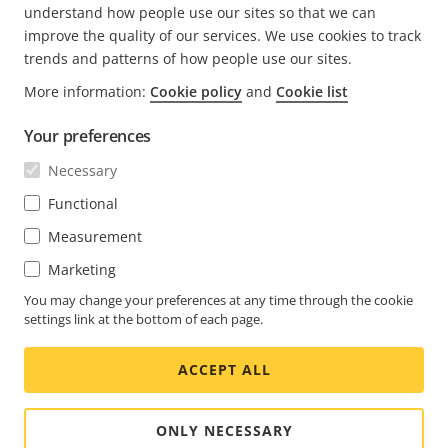
understand how people use our sites so that we can
improve the quality of our services. We use cookies to track
trends and patterns of how people use our sites.
FOOTER
More information:
Cookie policy
and
Cookie list
CONTACT
Men
uitv
Your preferences
NIEUWS EN VERHALEN
Neem contact met ons op
Men
Necessary
uitv
Experience Center
ABONNEREN
Klantverhalen
Functional
Men
uitv
Life at Axis
Measurement
Abonneren op de nieuwsbrief
Engineering at Axis
Marketing
Abonneer u op e-mails met beveiligingsmeldingen van
You may change your preferences at any time through the cookie
NETHERLANDS / NEDERLANDS NEWSROOM
Axis
settings link at the bottom of each page.
Social
ACCEPT ALL
Facebook
Linkedin
Youtube
X
Instagram
Media
(Twitter)
Menu
ONLY NECESSARY
Cookie settings
Colofon