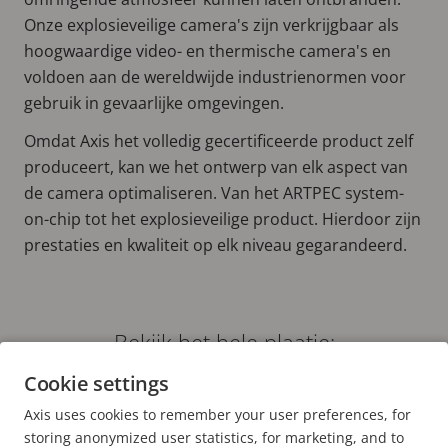
Onze explosieveilige camera's zijn verkrijgbaar als
hoogwaardige video- en thermische camera's en
voldoen aan de wereldwijde industrienormen voor
gebruik in gevaarlijke omgevingen.
Omdat Axis het volledig gecertificeerde product zelf
produceert, kan we het ontwerp van elk aspect van
de camera optimaliseren. Van het ARTPEC system-
on-chip tot het explosieveilige product. Hierdoor zijn
prestaties en kwaliteit op elk niveau gegarandeerd.
Bekijk het hele plaatje:
PANORAMISCHE CAMERA'S
Cookie settings
THERMISCHE CAMERA'S EN RADAR
Axis uses cookies to remember your user preferences, for
EXPLOSIEBESTENDIGE CAMERA'S
storing anonymized user statistics, for marketing, and to