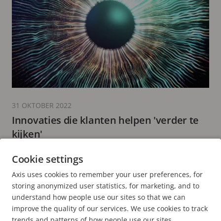
31 OKTOBER 2022
Innovaties die klanten helpen 'verder te
kijken'
3 minuten leestijd
Cookie settings
MEER LEZEN
Axis uses cookies to remember your user preferences, for
storing anonymized user statistics, for marketing, and to
understand how people use our sites so that we can
improve the quality of our services. We use cookies to track
trends and patterns of how people use our sites.