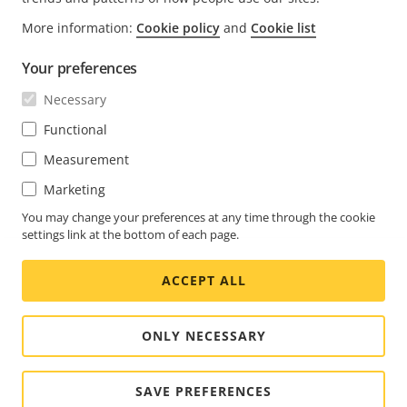
FOOTER
More information:
Cookie policy
and
Cookie list
CONTACT
Men
uitv
Your preferences
NIEUWS EN VERHALEN
Neem contact met ons op
Men
Necessary
uitv
Experience Center
ABONNEREN
Klantverhalen
Functional
Men
uitv
Life at Axis
Measurement
Abonneren op de nieuwsbrief
Engineering at Axis
Marketing
Abonneer u op e-mails met beveiligingsmeldingen van
You may change your preferences at any time through the cookie
NETHERLANDS / NEDERLANDS NEWSROOM
Axis
settings link at the bottom of each page.
Social
ACCEPT ALL
Facebook
Linkedin
Youtube
X
Instagram
Media
(Twitter)
Menu
ONLY NECESSARY
Cookie settings
Colofon
© 2026 Axis Communications AB. Alle rechten
SAVE PREFERENCES
voorbehouden.