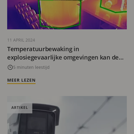
11 APRIL 2024
Temperatuurbewaking in
explosiegevaarlijke omgevingen kan de
operationele efficiëntie optimaliseren
5 minuten leestijd
MEER LEZEN
ARTIKEL