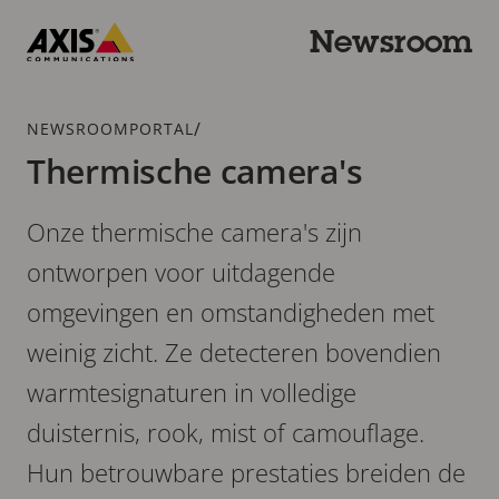
Overslaan
en
Newsroom
naar
Axis
hoofdinhoud
Communications
gaan
Kruimelspoor
/
NEWSROOMPORTAL
Thermische camera's
Onze thermische camera's zijn
ontworpen voor uitdagende
omgevingen en omstandigheden met
weinig zicht. Ze detecteren bovendien
warmtesignaturen in volledige
duisternis, rook, mist of camouflage.
Hun betrouwbare prestaties breiden de