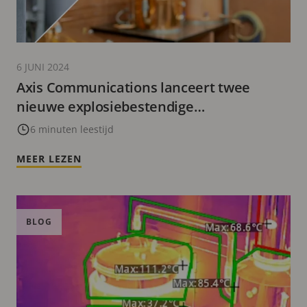
6 JUNI 2024
Axis Communications lanceert twee
nieuwe explosiebestendige
beveiligingsoplossingen voor gevaarlijke
6 minuten leestijd
gebieden
MEER LEZEN
BLOG