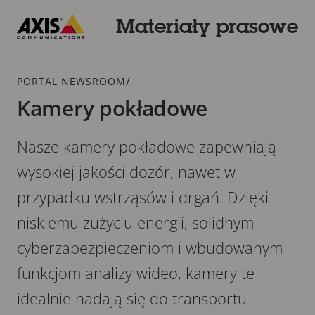
Przejdź
do
Materiały prasowe
głównej
Axis
zawartości
Communications
Dodatek
/
PORTAL NEWSROOM
Kamery pokładowe
Nasze kamery pokładowe zapewniają
wysokiej jakości dozór, nawet w
przypadku wstrząsów i drgań. Dzięki
niskiemu zużyciu energii, solidnym
cyberzabezpieczeniom i wbudowanym
funkcjom analizy wideo, kamery te
idealnie nadają się do transportu