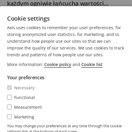
każdym ogniwie łańcucha wartości
detalicznej
7 minut(y) czytania
Cookie settings
WIĘCEJ INFORMACJI
Axis uses cookies to remember your user preferences, for
storing anonymized user statistics, for marketing, and to
understand how people use our sites so that we can
improve the quality of our services. We use cookies to track
trends and patterns of how people use our sites.
FOOTER
More information:
Cookie policy
and
Cookie list
KONTAKT
Rozw
men
Your preferences
WIADOMOŚCI I HISTORIE
Kontakt z nami
Rozw
Necessary
men
Experience Center
SUBSKRYBUJ
Opinie użytkowników
Functional
Rozw
men
Life at Axis
Measurement
Subskrybuj biuletyn
Engineering at Axis
Marketing
Subskrybuj wiadomości e-mail z powiadomieniami
You may change your preferences at any time through the cookie
POLAND / POLSKI MATERIAŁY PRASOWE
dotyczącymi bezpieczeństwa firmy Axis
settings link at the bottom of each page.