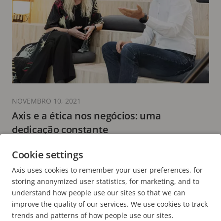
NOVEMBRO 10, 2021
Axis e a ética nos negócios: uma
dedicação constante
9 minutos de leitura
Cookie settings
LER MAIS
Axis uses cookies to remember your user preferences, for
storing anonymized user statistics, for marketing, and to
understand how people use our sites so that we can
improve the quality of our services. We use cookies to track
trends and patterns of how people use our sites.