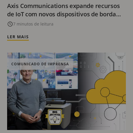
Axis Communications expande recursos
de IoT com novos dispositivos de borda
poderosos e soluções avançadas de IA
7 minutos de leitura
lançadas na ISC West 2025
LER MAIS
COMUNICADO DE IMPRENSA