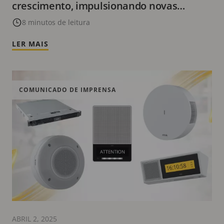
crescimento, impulsionando novas
parcerias, soluções inovadoras e
8 minutos de leitura
reconhecimento do setor
LER MAIS
COMUNICADO DE IMPRENSA
ABRIL 2, 2025