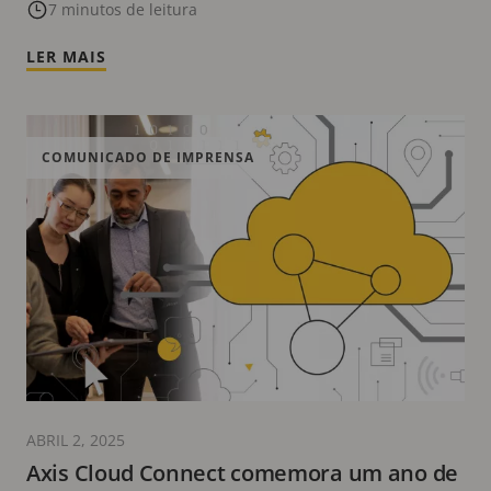
para segurança mais inteligente no
7 minutos de leitura
Global Security Exchange 2025
LER MAIS
COMUNICADO DE IMPRENSA
ABRIL 2, 2025
Axis Cloud Connect comemora um ano de