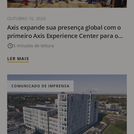
OUTUBRO 16, 2024
Axis expande sua presença global com o
primeiro Axis Experience Center para o
Cone Sul na América Latina
5 minutos de leitura
LER MAIS
COMUNICADO DE IMPRENSA