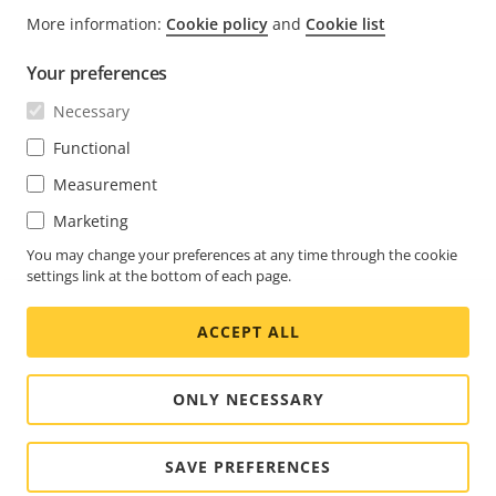
FOOTER
More information:
Cookie policy
and
Cookie list
CONTATO
Expa
men
Your preferences
NOTÍCIAS E HISTÓRIAS
Fale conosco
Expa
Necessary
men
Experience Center
ASSINAR
Histórias de clientes
Functional
Expa
men
Life at Axis
Measurement
Assine nosso boletim informativo
Engineering at Axis
Marketing
Assine os emails de notificação de segurança da Axis
You may change your preferences at any time through the cookie
BRASIL / PORTUGUÊS SALA DE IMPRENSA
settings link at the bottom of each page.
Social
ACCEPT ALL
Facebook
Linkedin
Youtube
X
Instagram
Media
(Twitter)
Menu
ONLY NECESSARY
Cookie settings
Informações legais
© 2026 Axis Communications AB. Todos os direitos
SAVE PREFERENCES
reservados.