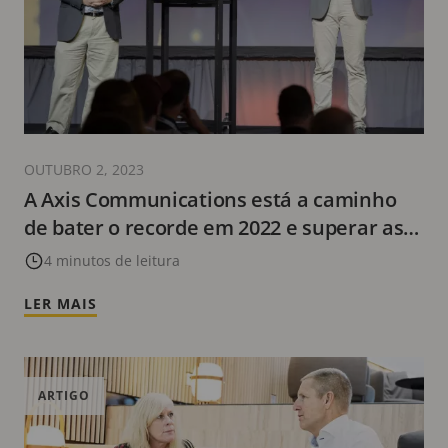
OUTUBRO 2, 2023
A Axis Communications está a caminho
de bater o recorde em 2022 e superar as
metas de desempenho de 2023
4 minutos de leitura
LER MAIS
ARTIGO