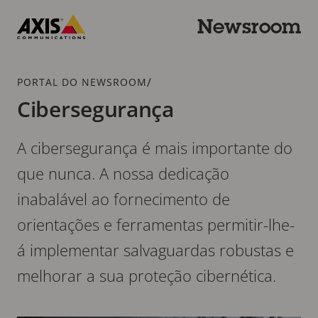
Ir
para
Newsroom
o
Axis
conteúdo
Communications
principal
Caminho
/
PORTAL DO NEWSROOM
de
Cibersegurança
navegação
A cibersegurança é mais importante do
que nunca. A nossa dedicação
inabalável ao fornecimento de
orientações e ferramentas permitir-lhe-
á implementar salvaguardas robustas e
melhorar a sua proteção cibernética.