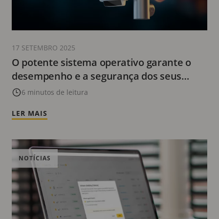
17 SETEMBRO 2025
O potente sistema operativo garante o
desempenho e a segurança dos seus
produtos de rede
6 minutos de leitura
LER MAIS
NOTÍCIAS