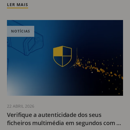
LER MAIS
vetores de ataque
NOTÍCIAS
22 ABRIL 2026
Verifique a autenticidade dos seus
ficheiros multimédia em segundos com o