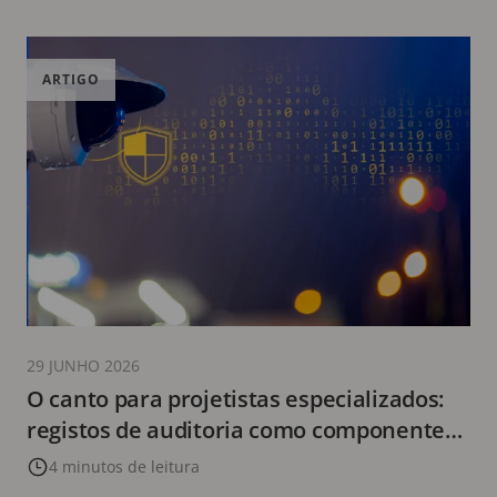
ARTIGO
29 JUNHO 2026
O canto para projetistas especializados:
registos de auditoria como componente
essencial dos sistemas de segurança
4 minutos de leitura
modernos — Conclusões sobre os atuais