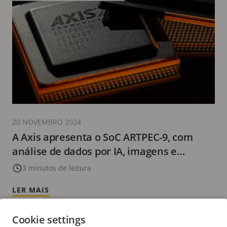
20 NOVEMBRO 2024
A Axis apresenta o SoC ARTPEC-9, com
análise de dados por IA, imagens e
cibersegurança de última geração
3 minutos de leitura
LER MAIS
Cookie settings