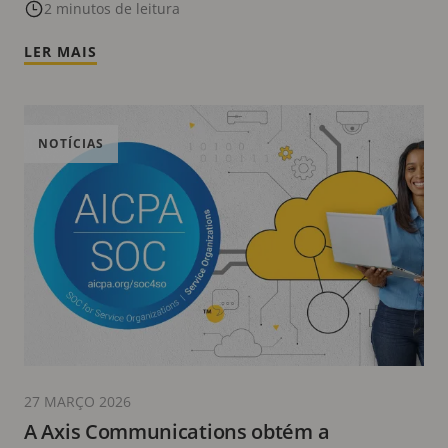
verificador de ficheiros multimédia
2 minutos de leitura
assinados pela Axis
LER MAIS
NOTÍCIAS
27 MARÇO 2026
A Axis Communications obtém a