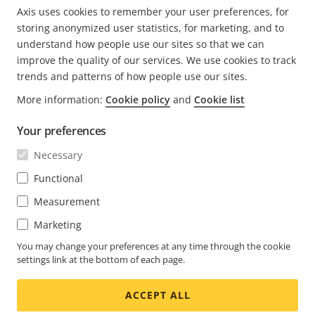
PÁGINA
1
PAGE
2
PAGE
3
PÁGINA
>
Axis uses cookies to remember your user preferences, for
ATUAL
SEGUINTE
storing anonymized user statistics, for marketing, and to
understand how people use our sites so that we can
improve the quality of our services. We use cookies to track
trends and patterns of how people use our sites.
FOOTER
More information:
Cookie policy
and
Cookie list
CONTACTO
Expa
o
Your preferences
men
NOTÍCIAS E HISTÓRIAS
Contacte-nos
Expa
Necessary
o
Centro de experiência
men
SUBSCREVER
Histórias de clientes
Functional
Expa
o
Life at Axis
men
Measurement
Subscrever o boletim informativo
Engineering at Axis
Marketing
Subscrever e-mails de notificação de segurança da
You may change your preferences at any time through the cookie
PORTUGAL / PORTUGUÊS NEWSROOM
Axis
settings link at the bottom of each page.
Social
ACCEPT ALL
Facebook
Linkedin
Youtube
X
Instagram
Media
(Twitter)