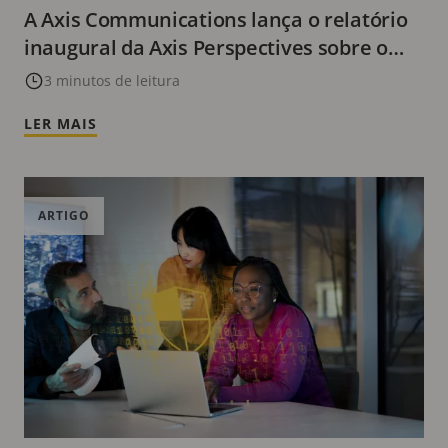
A Axis Communications lança o relatório
inaugural da Axis Perspectives sobre o
papel em evolução do vídeo inteligente
3 minutos de leitura
LER MAIS
ARTIGO