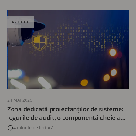
ARTICOL
24 MAI 2026
Zona dedicată proiectanților de sisteme:
logurile de audit, o componentă cheie a
sistemelor moderne de securitate –
4 minute de lectură
perspective din vectorii de atac actuali