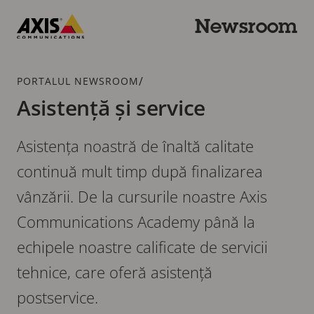
Trecere
la
Newsroom
conținutul
Axis
principal
Communications
Urme
/
PORTALUL NEWSROOM
Asistență și service
Asistența noastră de înaltă calitate
continuă mult timp după finalizarea
vânzării. De la cursurile noastre Axis
Communications Academy până la
echipele noastre calificate de servicii
tehnice, care oferă asistență
postservice.