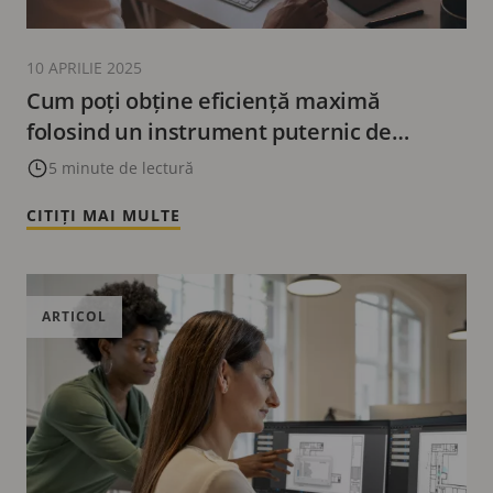
10 APRILIE 2025
Cum poți obține eficiență maximă
folosind un instrument puternic de
proiectare a sistemelor de securitate?
5 minute de lectură
CITIȚI MAI MULTE
ARTICOL