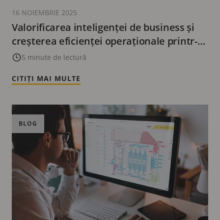
16 NOIEMBRIE 2025
Valorificarea inteligenței de business și
creșterea eficienței operaționale printr-o
soluție de securitate și supraveghere
5 minute de lectură
CITIȚI MAI MULTE
BLOG