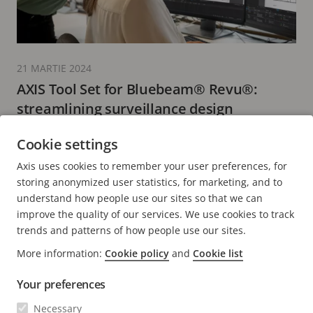
21 MARTIE 2024
AXIS Tool Set for Bluebeam® Revu®:
streamlining surveillance design
3 minute de lectură
Cookie settings
CITIȚI MAI MULTE
Axis uses cookies to remember your user preferences, for
storing anonymized user statistics, for marketing, and to
understand how people use our sites so that we can
improve the quality of our services. We use cookies to track
trends and patterns of how people use our sites.
FOOTER
More information:
Cookie policy
and
Cookie list
CONTACT
Extin
meni
Your preferences
ȘTIRI ȘI RELATĂRI
Contactați-ne
Extin
Necessary
meni