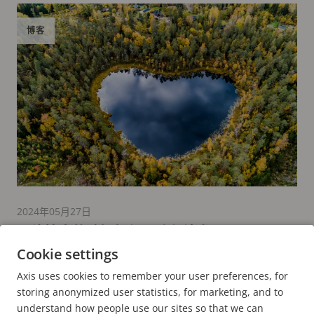
博客
2024年05月27日
网络技术的选择如何影响永续发展
Cookie settings
9 分钟阅读时长
Axis uses cookies to remember your user preferences, for
阅读更多
storing anonymized user statistics, for marketing, and to
understand how people use our sites so that we can