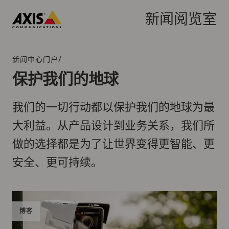
跳
转
新闻阅览室
到
Axis
主
Communications
要
/
新闻中心门户
面
内
包
保护我们的地球
容
屑
导
我们的一切行动都以保护我们的地球为最
航
大利益。从产品设计到业务关系，我们所
做的选择都是为了让世界变得更智能、更
安全、更可持续。
博客