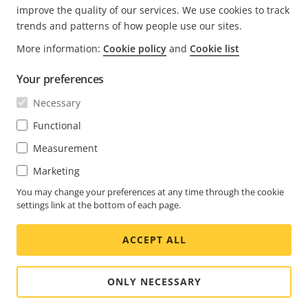
improve the quality of our services. We use cookies to track
trends and patterns of how people use our sites.
More information:
Cookie policy
and
Cookie list
FOOTER
CONTACT
扩
Your preferences
展
NEWS & STORIES
菜
Necessary
Contact us
扩
单
展
Experience Center
Functional
SUBSCRIBE
菜
Customer stories
扩
单
Measurement
展
Life at Axis
菜
Marketing
Subscribe to newsletter
Engineering at Axis
单
Subscribe to Axis security notification emails
You may change your preferences at any time through the cookie
settings link at the bottom of each page.
CHINA / 简体中文 新闻阅览室
ACCEPT ALL
Social
Facebook
Linkedin
Youtube
X
Instagram
Media
(Twitter)
Menu
ONLY NECESSARY
Cookie settings
重要说明