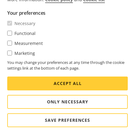
FOOTER
CONTACT
扩
Your preferences
展
NEWS & STORIES
菜
Necessary
Contact us
扩
单
展
Experience Center
Functional
SUBSCRIBE
菜
Customer stories
扩
单
Measurement
展
Life at Axis
菜
Marketing
Subscribe to newsletter
Engineering at Axis
单
Subscribe to Axis security notification emails
You may change your preferences at any time through the cookie
settings link at the bottom of each page.
CHINA / 简体中文 新闻阅览室
ACCEPT ALL
Social
Facebook
Linkedin
Youtube
X
Instagram
Media
(Twitter)
Menu
ONLY NECESSARY
Cookie settings
重要说明
SAVE PREFERENCES
© 2026 Axis Communications AB. 版权所有。