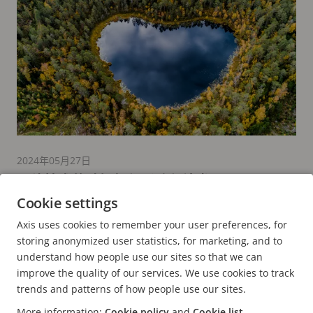
2024年05月27日
网络技术的选择如何影响永续发展
Cookie settings
9 分钟阅读时长
Axis uses cookies to remember your user preferences, for
阅读更多
storing anonymized user statistics, for marketing, and to
understand how people use our sites so that we can
improve the quality of our services. We use cookies to track
trends and patterns of how people use our sites.
More information:
Cookie policy
and
Cookie list