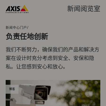
跳
转
新闻阅览室
到
Axis
主
Communications
要
/
新闻中心门户
面
内
包
负责任地创新
容
屑
导
我们不断努力，确保我们的产品和解决方
航
案在设计时充分考虑到安全、安保和隐
私。让您感到安心和放心。
博客