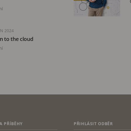
ní
EN 2024
n to the cloud
ní
A PŘÍBĚHY
PŘIHLÁSIT ODBĚR