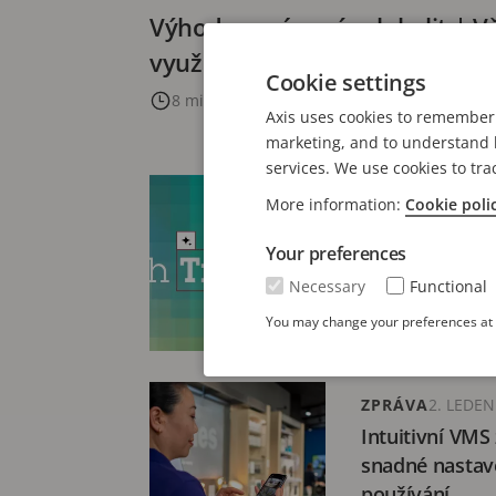
Výhody správy více lokalit | V
využití v různých odvětvích
Cookie settings
8 minutové čtení
Axis uses cookies to remember 
marketing, and to understand h
services. We use cookies to tra
BLOG
30. PROSIN
More information:
Cookie poli
5 klíčových te
Your preferences
které ovlivní 
roce 2026
Necessary
Functional
8 minutové čte
You may change your preferences at a
ZPRÁVA
2. LEDEN
Intuitivní VMS
snadné nastave
používání