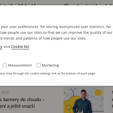
četně příkladů
Cloudový videodoh
9 minutové čtení
your user preferences, for storing anonymized user statistics, for
ow people use our sites so that we can improve the quality of our
ck trends and patterns of how people use our sites.
EC 2025
cy
and
Cookie list
chnologických trendů,
bezpečnostní sektor v
Measurement
Marketing
ní
ny time through the cookie settings link at the bottom of each page.
 2025
 z kamery do cloudu –
ní a ještě snazší