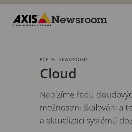
Přeskočit
k hlavnímu
obsahu
Newsroom
Axis
Communications
Drobečková
/
PORTÁL NEWSROOM
navigace
Cloud
Nabízíme řadu cloudovýc
možnostmi škálování a t
a aktualizaci systémů doz