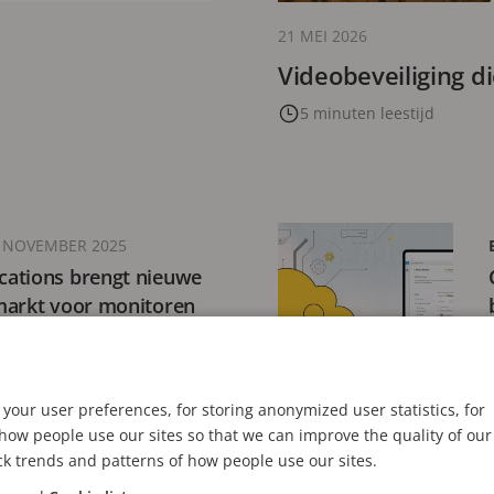
21 MEI 2026
Videobeveiliging d
5 minuten leestijd
 NOVEMBER 2025
ations brengt nieuwe
markt voor monitoren
teit
ijd
your user preferences, for storing anonymized user statistics, for
ow people use our sites so that we can improve the quality of our
ER 2025
ck trends and patterns of how people use our sites.
van SD-kaarten