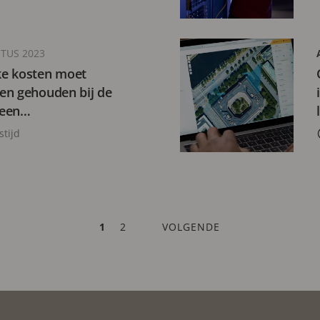
TUS 2023
e kosten moet
en gehouden bij de
 een
teem?
stijd
HUIDIGE
1
PAGE
2
VOLGENDE
VOLGENDE
PAGINA
PAGINA