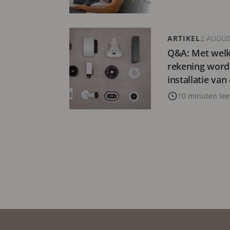
ARTIKEL
2 AUGUS
Q&A: Met welk
rekening word
installatie van
bewakingssys
10 minuten lee