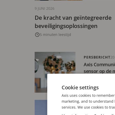
9 JUNI 2026
De kracht van geïntegreerde
beveiligingsoplossingen
5 minuten leestijd
PERSBERICHT
20
Axis Communic
sensor op de 
van luchtkwali
2 minuten leest
Cookie settings
Axis uses cookies to remember 
marketing, and to understand h
BLOG
23 SEPTEMB
services. We use cookies to tra
De voordelen 