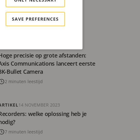
video-forensische tools
7 minuten leestijd
SAVE PREFERENCES
PERSBERICHT
10 JULI 2024
Hoge precisie op grote afstanden:
Axis Communications lanceert eerste
8K-Bullet Camera
2 minuten leestijd
ARTIKEL
14 NOVEMBER 2023
Recorders: welke oplossing heb je
nodig?
7 minuten leestijd