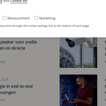
cy
and
Cookie list
rd voor videobewaking
ijd
Measurement
Marketing
ny time through the cookie settings link at the bottom of each page.
MEI 2025
peaker voor snelle
n en directe
ijd
 2024
ie in end-to-end
ossingen
ijd