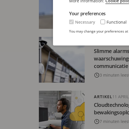
More information:
Cookie poli
geoptimalisee
Your preferences
6 minuten leest
Necessary
Functional
You may change your preferences at a
PERSBERICHT
6 
Slimme alarms
waarschuwinge
communicatie
3 minuten leest
ARTIKEL
11 APRIL
Cloudtechnolog
bewakingsopl
7 minuten leest