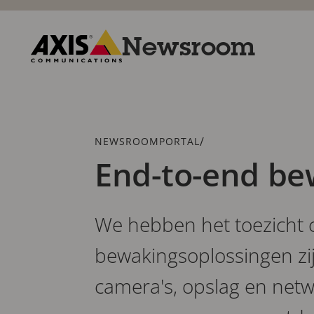
Overslaan
en
naar
Newsroom
hoofdinhoud
gaan
Axis
Communications
Kruimelspoor
/
NEWSROOMPORTAL
End-to-end be
We hebben het toezicht 
bewakingsoplossingen zij
camera's, opslag en net